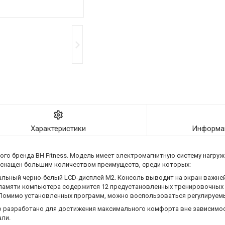
Характеристики
Информац
о бренда BH Fitness. Модель имеет электромагнитную систему нагруж
оснащен большим количеством преимуществ, среди которых:
льный черно-белый LCD-дисплей M2. Консоль выводит на экран важне
 В памяти компьютера содержится 12 предустановленных тренировочных 
 Помимо установленных программ, можно воспользоваться регулируе
азработано для достижения максимального комфорта вне зависимос
али.