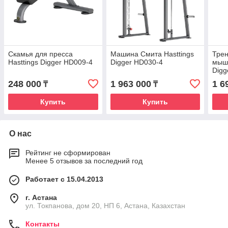
Скамья для пресса
Машина Смита Hasttings
Трен
Hasttings Digger HD009-4
Digger HD030-4
мышц
Digg
248 000
1 963 000
1 6
₸
₸
Купить
Купить
О нас
Рейтинг не сформирован
Менее 5 отзывов за последний год
Работает с 15.04.2013
г. Астана
ул. Токпанова, дом 20, НП 6, Астана, Казахстан
Контакты