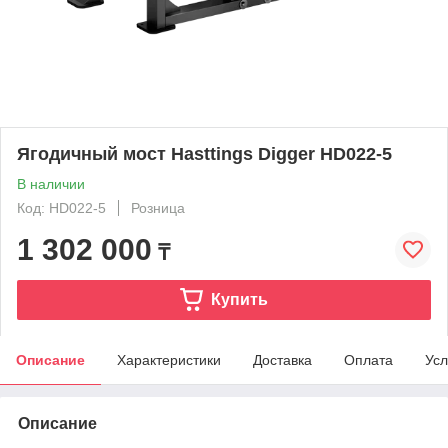
Ягодичный мост Hasttings Digger HD022-5
В наличии
Код: HD022-5
Розница
1 302 000
₸
Купить
Описание
Характеристики
Доставка
Оплата
Усл
Описание