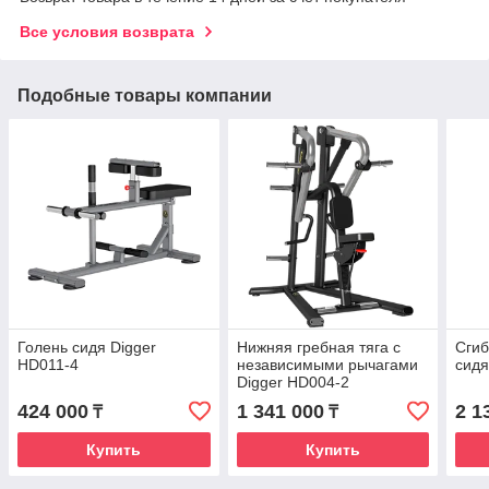
Все условия возврата
Подобные товары компании
Голень сидя Digger
Нижняя гребная тяга с
Сгиб
HD011-4
независимыми рычагами
сидя
Digger HD004-2
424 000
1 341 000
2 1
₸
₸
Купить
Купить