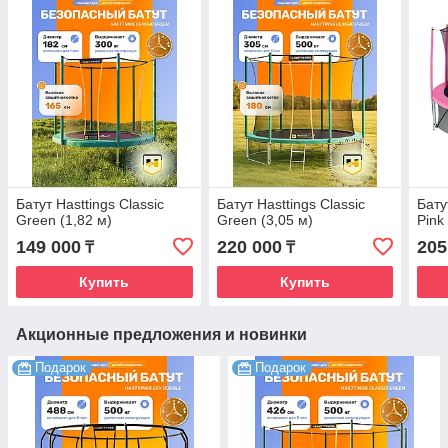
Батут Hasttings Classic
Батут Hasttings Classic
Бату
Green (1,82 м)
Green (3,05 м)
Pink
149 000
220 000
205
₸
₸
Купить
Купить
Акционные предложения и новинки
Подарок
Подарок