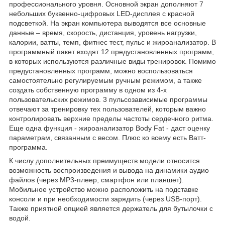
профессионального уровня. Основной экран дополняют 7
небольших буквенно-цифровых LED-дисплея с красной
подсветкой. На экран компьютера выводятся все основные
данные – время, скорость, дистанция, уровень нагрузки,
калории, ватты, темп, фитнес тест, пульс и жироанализатор. В
программный пакет входят 12 предустановленных программ,
в которых используются различные виды тренировок. Помимо
предустановленных программ, можно воспользоваться
самостоятельно регулируемым ручным режимом, а также
создать собственную программу в одном из 4-х
пользовательских режимов. 3 пульсозависимые программы
отвечают за тренировку тех пользователей, которым важно
контролировать верхние пределы частоты сердечного ритма.
Еще одна функция - жироанализатор Body Fat - даст оценку
параметрам, связанным с весом. Плюс ко всему есть Ватт-
программа.
К числу дополнительных преимуществ модели относится
возможность воспроизведения и вывода на динамики аудио
файлов (через MP3-плеер, смартфон или планшет).
Мобильное устройство можно расположить на подставке
консоли и при необходимости зарядить (через USB-порт).
Также приятной опцией является держатель для бутылочки с
водой.