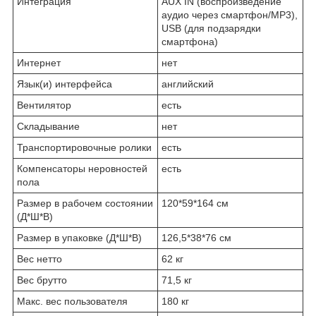
Интеграция
AUX IN (воспроизведение
аудио через смартфон/MP3),
USB (для подзарядки
смартфона)
Интернет
нет
Язык(и) интерфейса
английский
Вентилятор
есть
Складывание
нет
Транспортировочные ролики
есть
Компенсаторы неровностей
есть
пола
Размер в рабочем состоянии
120*59*164 см
(Д*Ш*В)
Размер в упаковке (Д*Ш*В)
126,5*38*76 см
Вес нетто
62 кг
Вес брутто
71,5 кг
Макс. вес пользователя
180 кг