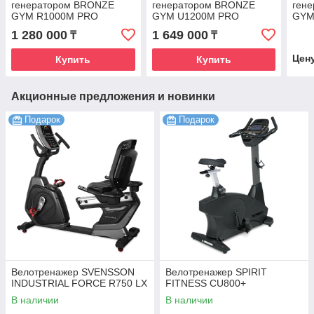
генератором BRONZE
генератором BRONZE
ген
GYM R1000M PRO
GYM U1200M PRO
GYM
TURBO
1 280 000
1 649 000
₸
₸
Цен
Купить
Купить
Акционные предложения и новинки
Подарок
Подарок
Велотренажер SVENSSON
Велотренажер SPIRIT
INDUSTRIAL FORCE R750 LX
FITNESS CU800+
В наличии
В наличии