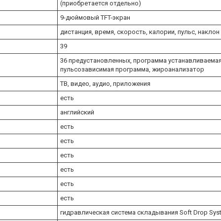
(приобретается отдельно)
9-дюймовый TFT-экран
дистанция, время, скорость, калории, пульс, наклон
39
36 предустановленных, программа устанавливаема
пульсозависимая программа, жироанализатор
ТВ, видео, аудио, приложения
есть
английский
есть
есть
есть
есть
есть
есть
гидравлическая система складывания Soft Drop Sys