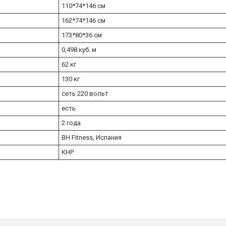
110*74*146 см
162*74*146 см
173*80*36 см
0,498 куб. м
62 кг
130 кг
сеть 220 вольт
есть
2 года
BH Fitness, Испания
КНР