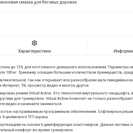
иконовая смазка для беговых дорожек
Характеристики
Информац
клона до 12% для постоянного домашнего использования. Параметры м
еля 100 кг. Тренажер оснащен большим количеством преимуществ, сред
влекательной, так как открывает все разнообразие мультимедийных 
в Интернет, ТВ, просмотр видео и многое другое.
мирован режим Virtual Active. Это технология виртуального ландшафта,
ми для тренировок. Virtual Active позволит не только разнообразит
те видео и начинайте заниматься.
стью настраиваемым программным обеспечением. Софтверные решен
 9-дюймового TFT-экрана.
изацией на основе 6 демпфирующих эластомеров. Данная система со
ительный комфорт во время тренировок.