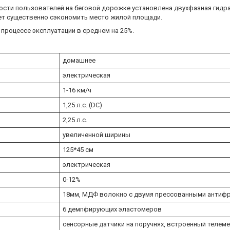
ти пользователей на беговой дорожке установлена двухфазная гидра
ет существенно сэкономить место жилой площади.
процессе эксплуатации в среднем на 25%.
домашнее
электрическая
1-16 км/ч
1,25 л.с. (DC)
2,25 л.с.
увеличенной ширины
125*45 см
электрическая
0-12%
18мм, МДФ волокно с двумя прессованными антиф
6 демпфирующих эластомеров
сенсорные датчики на поручнях, встроенный телем