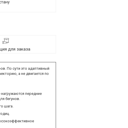
стану
ия для заказа
ов. По сути это адаптивный
екторию, а не двигается по
ше нагружаются передние
ля бегунов.
го шага.
годиц.
 высокоэффективное