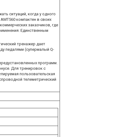
ть ситуаций, когда у одного
E AMT560 компактен в своих
 коммерческих заказчиков, где
рименения. Единственным
тический тренажер дает
жду педалями (супермалый Q-
 предустановленных программ.
онусе. Для тренировок с
гулируемая пользовательская
еспроводной телеметрический