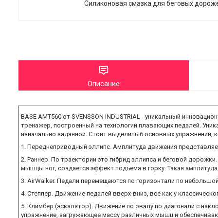
Силиконовая смазка для беговых дорож
Описание
BASE AMT560 от SVENSSON INDUSTRIAL - уникальный инновационн
тренажер, построенный на технологии плавающих педалей. Уника
изначально заданной. Стоит выделить 6 основных упражнений, 
1. Переднеприводный эллипс. Амплитуда движения представляе
2. Раннер. По траектории это гибрид эллипса и беговой дорожки
мышцы ног, создается эффект подъема в горку. Такая амплитуда
3. AirWalker. Педали перемещаются по горизонтали по небольшо
4. Степпер. Движение педалей вверх-вниз, все как у классическ
5. Климбер (эскалатор). Движение по овалу по диагонали с нак
упражнение, загружающее массу различных мышц и обеспечиваю