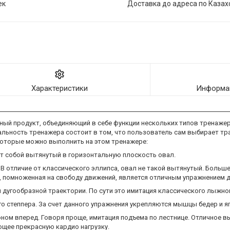
ек
Доставка до адреса по Казах
Характеристики
Информац
ый продукт, объединяющий в себе функции нескольких типов тренажер
льность тренажера состоит в том, что пользователь сам выбирает тра
которые можно выполнить на этом тренажере:
т собой вытянутый в горизонтальную плоскость овал.
. В отличие от классического эллипса, овал не такой вытянутый. Боль
, помноженная на свободу движений, является отличным упражнением д
й дугообразной траектории. По сути это имитация классического лыжно
ого степпера. За счет данного упражнения укрепляются мышцы бедер и я
лоном вперед. Говоря проще, имитация подъема по лестнице. Отличное
щее прекрасную кардио нагрузку.