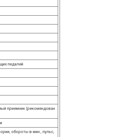
щих педалей
мый приемник (рекомендован
ки
ории, обороты в мин., пульс,