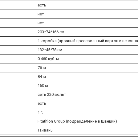
есть
нет
нет
203*74*166 см
1 коробка (прочный прессованный картон и пеноп
132*45*78 см
0,460 куб. м
76 кг
84 кг
160 кг
сеть 220 вольт
есть
1 г.
Fitathlon Group (подразделение в Швеции)
Тайвань