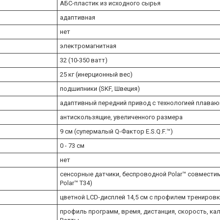
АБС-пластик из исходного сырья
адаптивная
нет
электромагнитная
32 (10-350 ватт)
25 кг (инерционный вес)
подшипники (SKF, Швеция)
адаптивный передний привод с технологией плаваю
антискользящие, увеличенного размера
9 см (супермалый Q-Фактор E.S.Q.F.™)
0 - 73 см
нет
сенсорные датчики, беспроводной Polar™ совмести
Polar™ T34)
цветной LCD-дисплей 14,5 см с профилем трениров
профиль программ, время, дистанция, скорость, кал