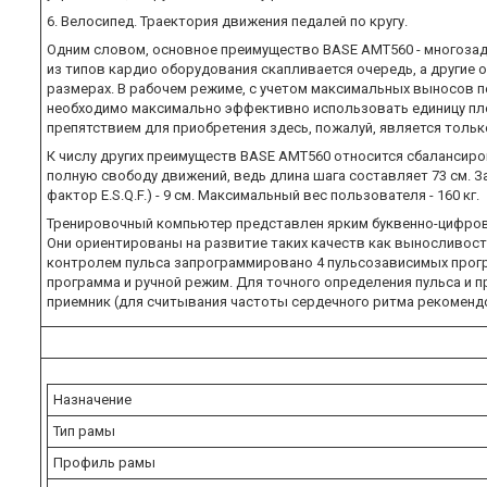
6. Велосипед. Траектория движения педалей по кругу.
Одним словом, основное преимущество BASE AMT560 - многозада
из типов кардио оборудования скапливается очередь, а другие 
размерах. В рабочем режиме, с учетом максимальных выносов пе
необходимо максимально эффективно использовать единицу пло
препятствием для приобретения здесь, пожалуй, является тольк
К числу других преимуществ BASE AMT560 относится сбалансиро
полную свободу движений, ведь длина шага составляет 73 см. 
фактор E.S.Q.F.) - 9 см. Максимальный вес пользователя - 160 кг.
Тренировочный компьютер представлен ярким буквенно-цифровы
Они ориентированы на развитие таких качеств как выносливость
контролем пульса запрограммировано 4 пульсозависимых програ
программа и ручной режим. Для точного определения пульса и
приемник (для считывания частоты сердечного ритма рекомендо
Назначение
Тип рамы
Профиль рамы