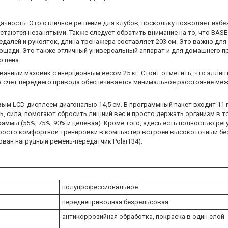
чность. Это отличное решение для клубов, поскольку позволяет избежа
остаются незанятыми. Также следует обратить внимание на то, что BAS
далей и рукояток, длина тренажера составляет 203 см. Это важно для
щади. Это также отличный универсальный аппарат и для домашнего п
о цена.
ванный маховик с инерционным весом 25 кг. Стоит отметить, что эллип
За счет переднего привода обеспечивается минимальное расстояние ме
м LCD-дисплеем диагональю 14,5 см. В программный пакет входит 11
, сила, помогают сбросить лишний вес и просто держать организм в т
ммы (55%, 75%, 90% и целевая). Кроме того, здесь есть полностью ре
 просто комфортной тренировки в компьютер встроен высокоточный б
ван нагрудный ремень-передатчик PolarT34).
полупрофессиональное
переднеприводная безрельсовая
антикоррозийная обработка, покраска в один слой