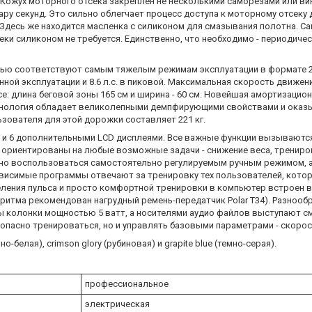
 Кожух моторного отсека закреплен не несколькими саморезами или ви
ру секунд. Это сильно облегчает процесс доступа к моторному отсеку д
. Здесь же находится масленка с силиконом для смазывания полотна. 
ки силиконом не требуется. Единственно, что необходимо - периодиче
остью соответствуют самым тяжелым режимам эксплуатации в формате 24
нной эксплуатации и 8.6 л.с. в пиковой. Максимальная скорость движени
е: длина беговой зоны 165 см и ширина - 60 см. Новейшая амортизацио
я технология обладает великолепными демпфирующими свойствами и ока
ьзователя для этой дорожки составляет 221 кг.
и 6 дополнительными LCD дисплеями. Все важные функции вызываются
 ориентированы на любые возможные задачи - снижение веса, трениро
но воспользоваться самостоятельно регулируемым ручным режимом, а
зависимые программы отвечают за тренировку тех пользователей, кот
деления пульса и просто комфортной тренировки в компьютер встроен
ритма рекомендован нагрудный ремень-передатчик Polar T34). Разноо
 колонки мощностью 5 ватт, а носителями аудио файлов выступают см
зопасно тренироваться, но и управлять базовыми параметрами - скорос
белая), crimson glory (рубиновая) и grapite blue (темно-серая).
профессиональное
электрическая