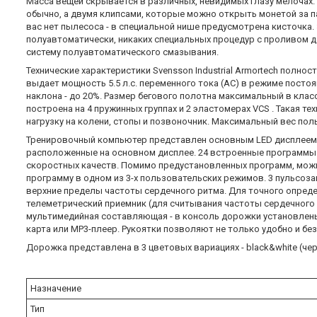
Масса вещей скрывается в различных, невидимых глазу мелочах.
обычно, а двумя клипсами, которые можно открыть монетой за па
вас нет пылесоса - в специальной нише предусмотрена кисточка
полуавтоматически, никаких специальных процедур с проливом де
систему полуавтоматического смазывания.
Технические характеристики Svensson Industrial Armortech полн
выдает мощность 5.5 л.с. переменного тока (AC) в режиме постоя
наклона - до 20%. Размер бегового полотна максимальный в класс
построена на 4 пружинных группах и 2 эластомерах VCS . Така
нагрузку на колени, стопы и позвоночник. Максимальный вес пол
Тренировочный компьютер представлен основным LED дисплеем 
расположенные на основном дисплее. 24 встроенные программы
скоростных качеств. Помимо предустановленных программ, мож
программу в одном из 3-х пользовательских режимов. 3 пульсо
верхние пределы частоты сердечного ритма. Для точного опре
телеметрический приемник (для считывания частоты сердечного 
мультимедийная составляющая - в консоль дорожки установлены
карта или MP3-плеер. Рукоятки позволяют не только удобно и бе
Дорожка представлена в 3 цветовых вариациях - black&white (черно-
Назначение
Тип