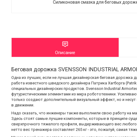
Силиконовая смазка для беговых дорож
Описание
Беговая дорожка SVENSSON INDUSTRIAL ARMORT
Одна из лучших, если не лучшая дизайнерская беговая дорожка 
работа известного шведского дизайнера Патрика Хагборга (Patrik
специальных дизайнерских продуктов. Svensson Industrial Armort
футуристическими элементами из мира робототехники. Усиливают
только создают дополнительный визуальный эффект, но и несут
в движении.
Надо сказать, что инженеры также выполнили свою работу на мак
Здесь стоят самые лучшие компоненты, которые в принципе суще
сверхпрочного тяжелого профиля, выдерживающего вес любого ч
нетто вес тренажера составляет 265 кг - это, пожалуй, самая тя