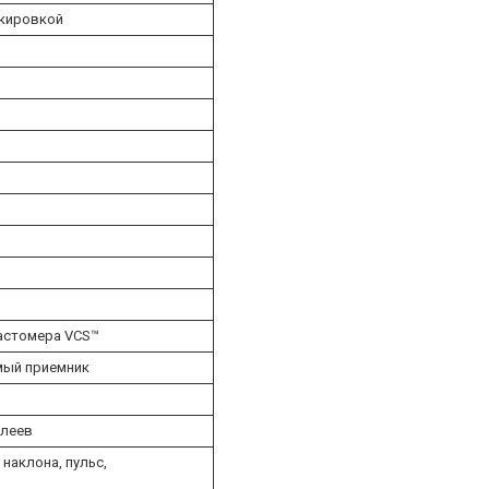
акировкой
ластомера VCS™
мый приемник
плеев
 наклона, пульс,