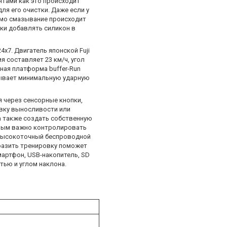
нтами как это происходит
ля его очистки. Даже если у
Само смазывание происходит
ски добавлять силикон в
x7. Двигатель японской Fuji
я составляет 23 км/ч, угол
нная платформа buffer-Run
зывает минимальную ударную
 через сенсорные кнопки,
вку выносливости или
 также создать собственную
орым важно контролировать
 высокоточный беспроводной
бразить тренировку поможет
артфон, USB-накопитель, SD
тью и углом наклона.