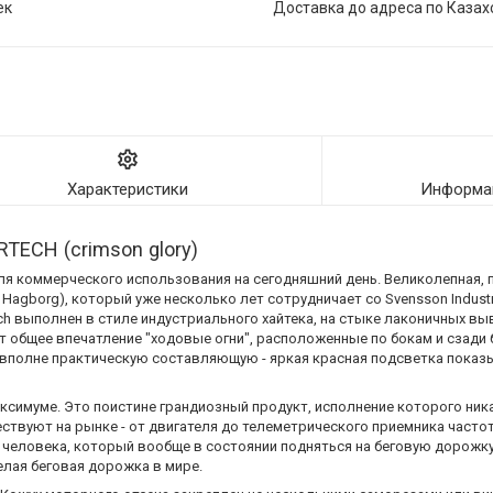
ек
Доставка до адреса по Казах
Характеристики
Информац
ECH (crimson glory)
для коммерческого использования на сегодняшний день. Великолепная,
 Hagborg), который уже несколько лет сотрудничает со Svensson Industr
ech выполнен в стиле индустриального хайтека, на стыке лаконичных вы
 общее впечатление "ходовые огни", расположенные по бокам и сзади 
 вполне практическую составляющую - яркая красная подсветка показ
симуме. Это поистине грандиозный продукт, исполнение которого никак
ствуют на рынке - от двигателя до телеметрического приемника частот
еловека, который вообще в состоянии подняться на беговую дорожку.
желая беговая дорожка в мире.