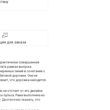
стану
ия для заказа
 практически совершенная
ial в рамках выпуска
веренных линий в сочетании с
беговой дорожки. Они не
ывает, что дорожка находится
 не отстает от его дизайна.
ы пульса. Рама выполнена из
 Достаточно сказать, что