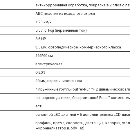
антикоррозийная обработка, покраска в 2 слоя с л
АБС-пластик из исходного сырья
1-23 км/ч
5,5 л.с. Fuji (переменный ток)
8.6 HP
3,5 мм, ортопедическое, коммерческого класса
165*60 см
электрическая
0-20%
28 мм, парафинированная
4 пружинные группы buffer-Run™+ 2 динамических э
сенсорные датчики, беспроводной Polar™ совмести
есть
основной LED дисплей + 6 дополнительных LCD дис
профиль, время, скорость, дистанция, калории, угол
жироанализатор (Body Fat)