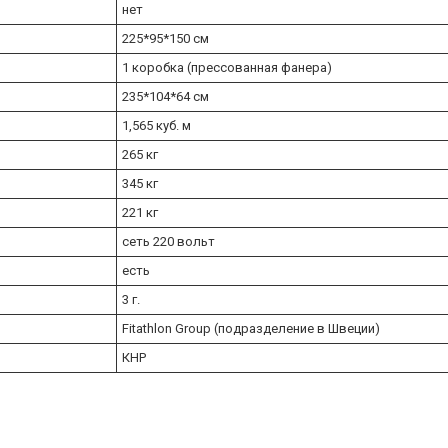
нет
225*95*150 см
1 коробка (прессованная фанера)
235*104*64 см
1,565 куб. м
265 кг
345 кг
221 кг
сеть 220 вольт
есть
3 г.
Fitathlon Group (подразделение в Швеции)
КНР