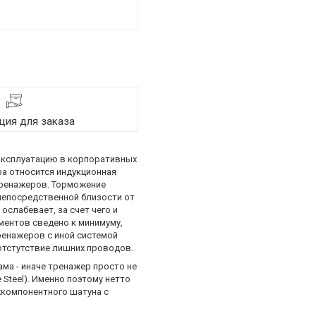
ия для заказа
 эксплуатацию в корпоративных
ра относится индукционная
 тренажеров. Торможение
 непосредственной близости от
ослабевает, за счет чего и
ментов сведено к минимуму,
ренажеров с иной системой
 отстутствие лишних проводов.
ма - иначе тренажер просто не
Steel). Именно поэтому нетто
ехкомпонентного шатуна с