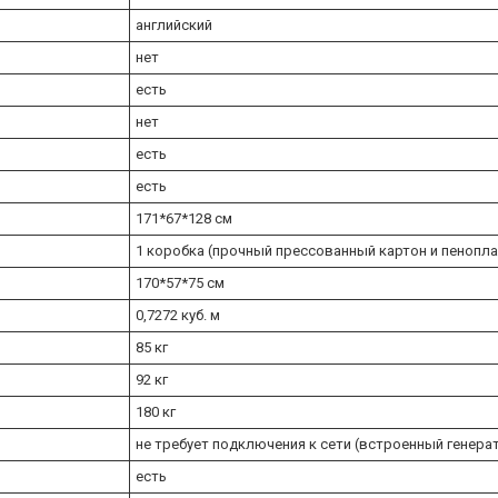
английский
нет
есть
нет
есть
есть
171*67*128 см
1 коробка (прочный прессованный картон и пеноп
170*57*75 см
0,7272 куб. м
85 кг
92 кг
180 кг
не требует подключения к сети (встроенный генера
есть