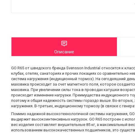
Описание
GO R65 от шведского бренда Svensson Industrial относится к к
клубах, отелях, санаториях и прочих локациях со сравнительно 
система нагружения (индукционный тормоз). На сегодняшний день
маховика происходит за счет магнитного поля, которое создает
маховика. При увеличении силы тока в проводах катушки возраста
происходит изменение нагрузки. Преимущества индукционного т
поэтому и общая надежность системы гораздо выше. Во-вторых, 
нагружения. В-третьих, индукционному тормозу (в связке с генер
Помимо надежной высокотехнологичной системы нагружения, GO R
выдержит высокоинтенсивных нагрузок. GO R65 построен с испол
вес изделия составляет внушительные 85 кг, а максимальный вес
использованием высококачественных подшипников, это существ