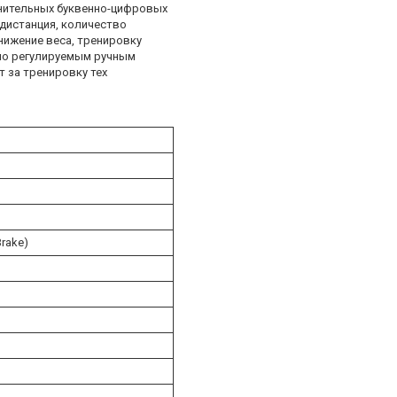
лнительных буквенно-цифровых
 дистанция, количество
нижение веса, тренировку
но регулируемым ручным
 за тренировку тех
rake)