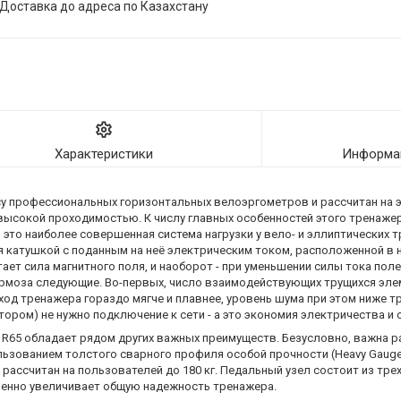
Доставка до адреса по Казахстану
Характеристики
Информац
лассу профессиональных горизонтальных велоэргометров и рассчитан на
невысокой проходимостью. К числу главных особенностей этого тренаже
 это наиболее совершенная сиcтема нагрузки у вело- и эллиптических
ся катушкой с поданным на неё электрическим током, расположенной в
ет сила магнитного поля, и наоборот - при уменьшении силы тока поле 
ормоза следующие. Во-первых, число взаимодействующих трущихся эле
ход тренажера гораздо мягче и плавнее, уровень шума при этом ниже т
атором) не нужно подключение к сети - а это экономия электричества и
65 обладает рядом других важных преимуществ. Безусловно, важна ра
ьзованием толстого сварного профиля особой прочности (Heavy Gauge 
 рассчитан на пользователей до 180 кг. Педальный узел состоит из тр
енно увеличивает общую надежность тренажера.