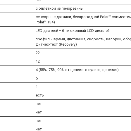
с оплеткой из пенорезины
сенсорные датчики, беспроводной Polar™ совмести
Polar™ T34)
LED дисплей + 6-ти оконный LCD дисплей
профиль, время, дистанция, скорость, калории, обор
фитнес-тест (Recovery)
22
12
4 (55%, 75%, 90% от целевого пульса, целевая)
5
1
есть
нет
нет
нет
нет