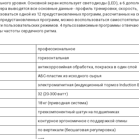
ого уровня. Основной экран использует светодиоды (LED), а 6 допо
тера выводятся все основные данные - профиль тренировки, скорость,
ьзоваться одной из 12 предустановленных программ, рассчитанных на с
мо предустановленных программ, можно воспользоваться самостоятель
-ти пользовательских режимов. 4 пульсозависимые программы отвечают
ы частоты сердечного ритма.
профессиональное
горизонтальная
антикоррозийная обработка, покраска в один слой
АБС-пластик из исходного сырья
электромагнитная (индукционный тормоз Induction B
32 (20-300 ватт)
18 кг (приводная система)
трехкомпонентный шатун на подшипниках
контурное эргономичное с поддержкой спины
по вертикали (бесшаговая регулировка)
нет