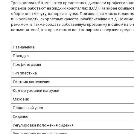
Тренировочный компьютер представлен дисплеем профессиональн
экранов работают на жидких кристаллах (LCD). На экран компью
оборотов в минуту, калории и пульс. При желании можно воспол
выносливости, скоростных качеств, реабилитацию и т.д. Поми
режимом, а также создать собственную программу в одном из 5
пользователей, которым важно контролировать верхние предел
Назначение
Посадка
Профиль рамы
Тип пластика
Система нагружения
Кол-во уровней нагрузки
Маховик
Педальный узел
Сиденье
Регулировка положения сидения
Регулировка положения руля