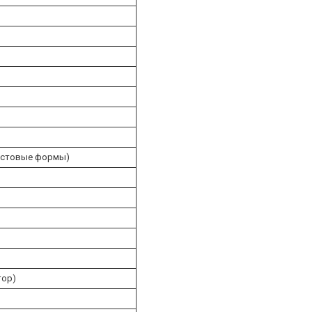
лаcтовые формы)
тор)