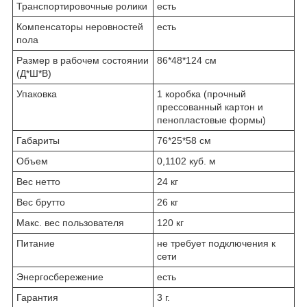
Транспортировочные ролики
есть
Компенсаторы неровностей
есть
пола
Размер в рабочем состоянии
86*48*124 см
(Д*Ш*В)
Упаковка
1 коробка (прочный
прессованный картон и
пеноплаcтовые формы)
Габариты
76*25*58 см
Объем
0,1102 куб. м
Вес нетто
24 кг
Вес брутто
26 кг
Макс. вес пользователя
120 кг
Питание
не требует подключения к
сети
Энергосбережение
есть
Гарантия
3 г.