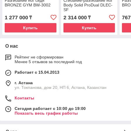
Разгибание ног сидя
Сгибание-разгибание ног
Разг
BRONZE GYM BW-3002
Body Solid ProDual DLEC-
BRO
SF
1 277 000
2 314 000
767
₸
₸
Купить
Купить
О нас
Рейтинг не сформирован
Менее 5 отзывов за последний год
Работает с 15.04.2013
г. Астана
ул. Токпанова, дом 20, НП 6, Астана, Казахстан
Контакты
Сегодня работает с 10:00 до 19:00
Показать весь график работы