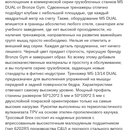
воплощение в коммерческой серии грузоблочных станков M5
DUAL от Bronze Gym. Сдвоенные тренажеры отлично
подойдут клубам с небольшой площадью, где каждый
квадратный метр на счету. Также, оборудование M5 DUAL
впишется в границы абсолютно любого отеля, санатория или
учебного заведения, где нет высокой проходимости, но
наличие тренажеров, направленных на развитие важнейших
групп мышц просто необходимо. Нельзя не отметить и
внешний вид серии. Каждая деталь продуманна, нет ничего
лишнего. Черный цвет придает строгость, присущую бренду
Bronze Gym и завершает образ. Ко всему этому добавьте
высококачественные материалы и простоту в обслуживании,
и вы получите серию грузоблоков, задающих новые
стандарты в фитнес-индустрии. Тренажер M5-13/14 DUAL
предназначен для выполнения упражнений на мышцы
передней и задней поверхности бедра. Характеристики
отвечают самому высокому уровню. Мощный профиль
станины размером 50*120*2.5 мм и 50*100*2.5 мм с
двухслойной покраской ориентирован только на самые
высокие нагрузки. Рукоятки выполнены из термопластичного
вулканизата TPV на основе этилен-пропиленового каучука.
Тросовый блок состоит из надежных роликов с
впрессованным высокоточным малошумным подшипником
(тип 6202RS производства С&U) и прочного стального витого