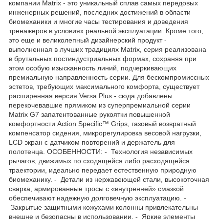
компании Matrix - это уникальный сплав самых передовых
инженерных решений, последних достижений в области
биомеханики и многие часы тестирования и доведения
тренажеров в условиях реальной эксплуатации. Кроме того,
это еще и великолепный дизайнерский продукт -
выполненная в лучших традициях Matrix, серия реализована
в брутальных постиндустриальных формах, сохраняя при
этом особую изысканность линий, подчеркивающих
премиальную направленность серии. Для бескомпромиссных
эстетов, требующих максимального комфорта, существует
расширенная версия Versa Plus - сюда добавлены
перекочевавшие прямиком из суперпремиальной серии
Matrix G7 запатентованные рукоятки повышенной
комфортности Action Specific™ Grips, газовый возвратный
компенсатор сидения, микрорегулировка весовой нагрузки,
LCD экран с датчиком повторений и держатель для
полотенца. ОСОБЕННОСТИ: - Технология независимых
рычагов, движимых по сходящейся либо расходящейся
траектории, идеально передает естественную природную
биомеханику. - Детали из нержавеющей стали, высокоточная
сварка, армированные тросы с «внутренней» смазкой
обеспечивают надежную долговечную эксплуатацию. -
Закрытые защитными кожухами колонны привлекательны
внешне и безопасны в использовании. - Яркие элементы