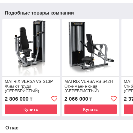
Подобные товары компании
MATRIX VERSA VS-S13P
MATRIX VERSA VS-S42H
MAT
Жим от груди
Отжимание сидя
Сгиб
(СЕРЕБРИСТЫЙ)
(СЕРЕБРИСТЫЙ)
(СЕ
2 806 000
2 066 000
2 3
₸
₸
Купить
Купить
О нас