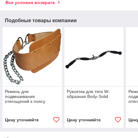
Все условия возврата
Подобные товары компании
Ремень для
Рукоятка для тяги W-
Рем
подвешивания
образная Body-Solid
под
отягощений к поясу
отяг
кожаный Body-Solid
нейл
Цену уточняйте
Цену уточняйте
Цен