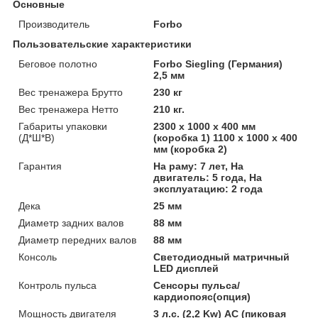
Основные
Производитель
Forbo
Пользовательские характеристики
Беговое полотно
Forbo Siegling (Германия)
2,5 мм
Вес тренажера Брутто
230 кг
Вес тренажера Нетто
210 кг.
Габариты упаковки
2300 x 1000 x 400 мм
(Д*Ш*В)
(коробка 1) 1100 x 1000 x 400
мм (коробка 2)
Гарантия
На раму: 7 лет, На
двигатель: 5 года, На
эксплуатацию: 2 года
Дека
25 мм
Диаметр задних валов
88 мм
Диаметр передних валов
88 мм
Консоль
Светодиодный матричный
LED дисплей
Контроль пульса
Сенсоры пульса/
кардиопояс(опция)
Мощность двигателя
3 л.с. (2,2 Kw) AC (пиковая