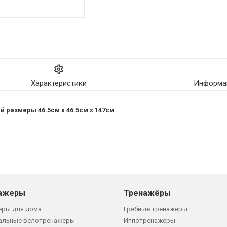
Характеристики
Информац
й размеры 46.5см х 46.5см х 147см
ажеры
Тренажёры
еры для дома
Гребные тренажёры
альные велотренажеры
Иппотренажеры