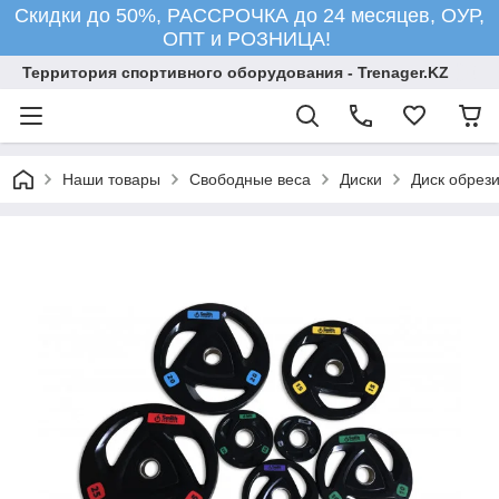
Скидки до 50%, РАССРОЧКА до 24 месяцев, ОУР,
ОПТ и РОЗНИЦА!
Территория спортивного оборудования - Trenager.KZ
Наши товары
Свободные веса
Диски
Диск обрези