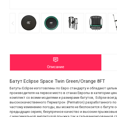
Описание
Батут Eclipse Space Twin Green/Orange 8FT
Батуты Eclipse изготовлены по Евро стандарту и обладают цел
производителя на первое место в станах Европы в категории цен
комплект со всеми моделями и размерами батутов, Eclipse всегд
высококачественного Перматрон (Permatron) разработанного по 
частому изменению погоды, вы можете не беспокоится о батуте 
предыдущих сериях, безупречное качество и высокие прыжковые
с максимальной амплитудой прыжка так и гальванизированной с