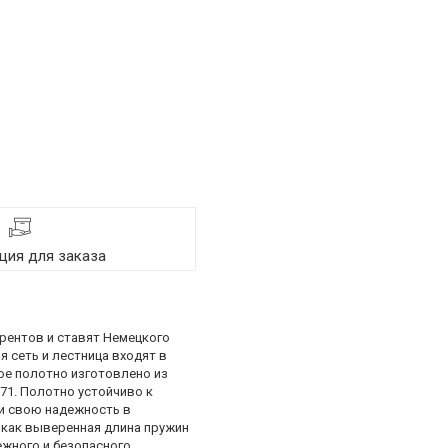
ия для заказа
рентов и ставят Немецкого
 сеть и лестница входят в
вое полотно изготовлено из
71. Полотно устойчиво к
ли свою надежность в
 как выверенная длина пружин
жного и безопасного