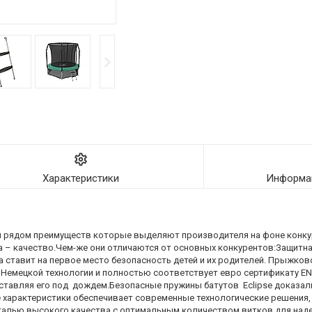
Характеристики
Информац
ым рядом преимуществ которые выделяют производителя на фоне конку
а – качество.Чем-же они отличаются от основных конкурентов:Защитная
а ставит на первое место безопасность детей и их родителей. Прыжко
Немецкой технологии и полностью соответствует евро сертификату EN
оставляя его под дождем.Безопасные пружины батутов Eclipse доказа
 характеристики обеспечивает современные технологические решения,
талью высокого качества с оптимальным количеством витков для наде