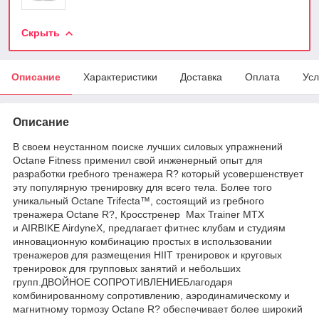
Скрыть
Описание
Характеристики
Доставка
Оплата
Усл
Описание
В своем неустанном поиске лучших силовых упражнений
Octane Fitness применил свой инженерный опыт для
разработки гребного тренажера R? который усовершенствует
эту популярную тренировку для всего тела. Более того
уникальный Octane Trifecta™, состоящий из гребного
тренажера Octane R?, Кросстренер Max Trainer MTX
и AIRBIKE AirdyneX, предлагает фитнес клубам и студиям
инновационную комбинацию простых в использовании
тренажеров для размещения HIIT тренировок и круговых
тренировок для групповых занятий и небольших
групп.ДВОЙНОЕ СОПРОТИВЛЕНИЕБлагодаря
комбинированному сопротивлению, аэродинамическому и
магнитному тормозу Octane R? обеспечивает более широкий