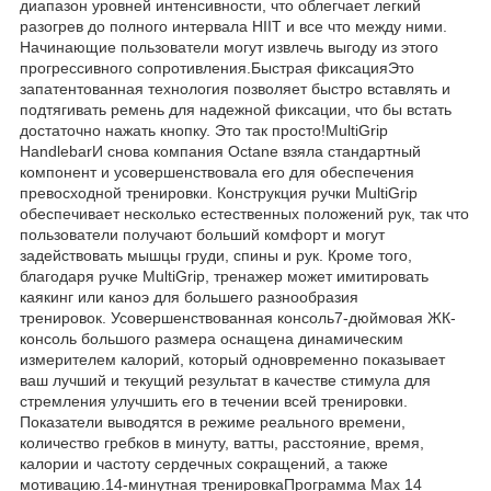
диапазон уровней интенсивности, что облегчает легкий
разогрев до полного интервала HIIT и все что между ними.
Начинающие пользователи могут извлечь выгоду из этого
прогрессивного сопротивления.Быстрая фиксацияЭто
запатентованная технология позволяет быстро вставлять и
подтягивать ремень для надежной фиксации, что бы встать
достаточно нажать кнопку. Это так просто!MultiGrip
HandlebarИ снова компания Octane взяла стандартный
компонент и усовершенствовала его для обеспечения
превосходной тренировки. Конструкция ручки MultiGrip
обеспечивает несколько естественных положений рук, так что
пользователи получают больший комфорт и могут
задействовать мышцы груди, спины и рук. Кроме того,
благодаря ручке MultiGrip, тренажер может имитировать
каякинг или каноэ для большего разнообразия
тренировок. Усовершенствованная консоль7-дюймовая ЖК-
консоль большого размера оснащена динамическим
измерителем калорий, который одновременно показывает
ваш лучший и текущий результат в качестве стимула для
стремления улучшить его в течении всей тренировки.
Показатели выводятся в режиме реального времени,
количество гребков в минуту, ватты, расстояние, время,
калории и частоту сердечных сокращений, а также
мотивацию.14-минутная тренировкаПрограмма Max 14