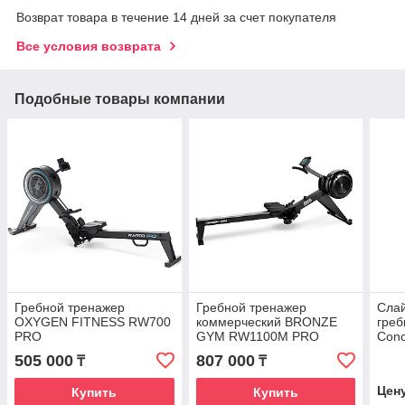
Возврат товара в течение 14 дней за счет покупателя
Все условия возврата
Подобные товары компании
Гребной тренажер
Гребной тренажер
Сла
OXYGEN FITNESS RW700
коммерческий BRONZE
греб
PRO
GYM RW1100M PRO
Conc
505 000
807 000
₸
₸
Цен
Купить
Купить