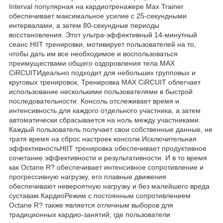
Interval популярная на кардиотренажере Max Trainer
обеспечивает максимальное усилие с 25-секундными
интервалами, а затем 80-секундные периоды
восстановления. Этот ультра-эффективный 14-минутный
сеанс HIIT тренировки, мотивирует пользователей на то,
чтобы дать им все необходимое и воспользоваться
преимуществами общего оздоровления тела.MAX
CiRCUITИдеально подходит для небольших групповых и
круговых тренировок, Тренировка MAX CiRCUIT облегчает
использование несколькими пользователями в быстрой
последовательности. Консоль отслеживает время и
интенсивность для каждого отдельного участника, а затем
автоматически сбрасывается на ноль между участниками.
Каждый пользователь получает свои собственные данные, не
тратя время на сброс настроек консоли.Исключительная
эффективностьHIIT тренировка обеспечивает продуктивное
сочетание эффективности и результативности. И в то время
как Octane R? обеспечивает интенсивное сопротивление и
прогрессивную нагрузку, его плавные движения
обеспечивают невероятную нагрузку и без малейшего вреда
суставам.КардиоРежим с постоянным сопротивлением
Octane R? также является отличным выборов для
традиционных кардио-занятий, где пользователи