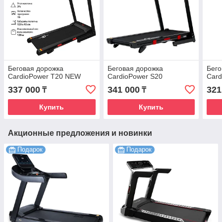
Беговая дорожка
Беговая дорожка
Бего
CardioPower T20 NEW
CardioPower S20
Card
337 000
341 000
321
₸
₸
Купить
Купить
Акционные предложения и новинки
Подарок
Подарок