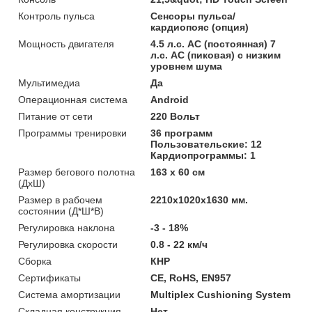
Контроль пульса
Сенсоры пульса/
кардиопояс (опция)
Мощность двигателя
4.5 л.с. AC (постоянная) 7
л.с. AC (пиковая) с низким
уровнем шума
Мультимедиа
Да
Операционная система
Android
Питание от сети
220 Вольт
Программы тренировки
36 программ
Пользовательские: 12
Кардиопрограммы: 1
Размер бегового полотна
163 x 60 см
(ДхШ)
Размер в рабочем
2210x1020x1630 мм.
состоянии (Д*Ш*В)
Регулировка наклона
-3 - 18%
Регулировка скорости
0.8 - 22 км/ч
Сборка
КНР
Сертификаты
CE, RoHS, EN957
Система амортизации
Multiplex Cushioning System
Складная конструкция
Нет