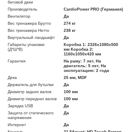
беговой деки
Производитель
CardioPower PRO (Германия)
Вентилятор
Да
Вес тренажера Брутто
274 кг
Вес тренажера Нетто
238 кг
Виртуальный ландшафт
Да
Габариты упаковки
Коробка 1: 2326x1080x500
(Д*Ш*В)
мм Коробка 2:
1160x1050x420 мм
Гарантия
На раму: 7 лет, На
двигатель: 5 лет, На
эксплуатацию: 2 года
Дека
25 мм, MDF
Держатель для бутылки
Да
Диаметр задних валов
100 мм
Диаметр передних валов
100 мм
Зарядка USB
Да
Защита от статического
Да
напряжения
Интернет
Да
Консоль
21,5&quot; HD Touch Screen