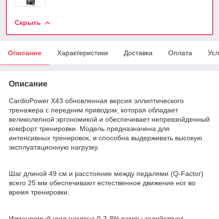
Скрыть
Описание
Характеристики
Доставка
Оплата
Усл
Описание
CardioPower X43 обновленная версия эллиптического
тренажера с передним приводом, которая обладает
великолепной эргономикой и обеспечивает непревзойденный
комфорт тренировки. Модель предназначена для
интенсивных тренировок, и способна выдерживать высокую
эксплуатационную нагрузку.
Шаг длиной 49 см и расстояние между педалями (Q-Factor)
всего 25 мм обеспечивают естественное движение ног во
время тренировки.
Изменяемый угол наклона 0-3-8% рампы задействует