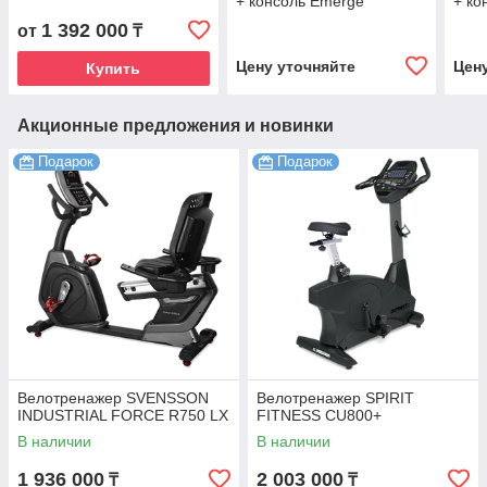
+ консоль Emerge
+ ко
1 392 000
от
₸
Цену уточняйте
Цен
Купить
Акционные предложения и новинки
Подарок
Подарок
Велотренажер SVENSSON
Велотренажер SPIRIT
INDUSTRIAL FORCE R750 LX
FITNESS CU800+
В наличии
В наличии
1 936 000
2 003 000
₸
₸