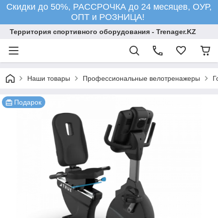
Скидки до 50%, РАССРОЧКА до 24 месяцев, ОУР,
ОПТ и РОЗНИЦА!
Территория спортивного оборудования - Trenager.KZ
Наши товары
Профессиональные велотренажеры
Г
Подарок