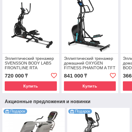
Эллиптический тренажер
Эллиптический тренажер
Элли
SVENSSON BODY LABS
домашний OXYGEN
дом
FRONTLINE RTA
FITNESS PHANTOM A TFT
BOD
720 000
841 000
366
₸
₸
Купить
Купить
Акционные предложения и новинки
Подарок
Подарок