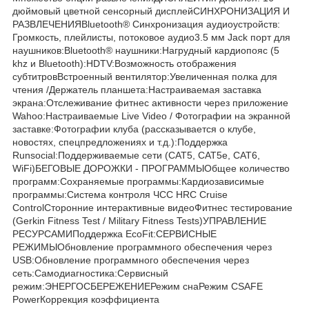
дюймовый цветной сенсорный дисплейСИНХРОНИЗАЦИЯ И
РАЗВЛЕЧЕНИЯBluetooth® Синхронизация аудиоустройств:
Громкость, плейлисты, потоковое аудио3.5 мм Jack порт для
наушников:Bluetooth® наушники:Нагрудный кардиопояс (5
khz и Bluetooth):HDTV:Возможность отображения
субтитровВстроенный вентилятор:Увеличенная полка для
чтения /Держатель планшета:Настраиваемая заставка
экрана:Отслеживание фитнес активности через приложение
Wahoo:Настраиваемые Live Video / Фотографии на экранной
заставке:Фотографии клуба (рассказывается о клубе,
новостях, спецпредложениях и т.д.):Поддержка
Runsocial:Поддерживаемые сети (CAT5, CAT5e, CAT6,
WiFi)БЕГОВЫЕ ДОРОЖКИ - ПРОГРАММЫОбщее количество
программ:Сохраняемые программы:Кардиозависимые
программы:Система контроля ЧСС HRC Cruise
ControlСторонние интерактивные видеоФитнес тестирование
(Gerkin Fitness Test / Military Fitness Tests)УПРАВЛЕНИЕ
РЕСУРСАМИПоддержка EcoFit:СЕРВИСНЫЕ
РЕЖИМЫОбновление программного обеспечения через
USB:Обновление программного обеспечения через
сеть:Самодиагностика:Сервисный
режим:ЭНЕРГОСБЕРЕЖЕНИЕРежим снаРежим CSAFE
PowerКоррекция коэффициента