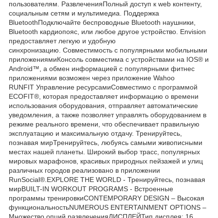
пользователям. РазвлеченияПолный доступ к web контенту,
социальным сетям и мультимедиа. Поддержка
BluetoothПодключайте беспроводные Bluetooth наушники,
Bluetooth кардиопояс, или любое другое устройство. Envision
предоставляет легкую и удобную
синхронизацию. Совместимость с популярными мобильными
приложениямиКонсоль совместима с устройствами на IOS® и
Android™, а обмен информацией с популярными фитнес
приложениями возможен через приложение Wahoo
RUNFIT Управление ресурсамиСовместимо с программой
ECOFIT®, которая предоставляет информацию о времени
использования оборудования, отправляет автоматические
уведомления, а также позволяет управлять оборудованием в
режиме реального времени, что обеспечивает правильную
эксплуатацию и максимальную отдачу. Тренируйтесь,
познавая мирТренируйтесь, любуясь самыми живописными
местах нашей планеты. Широкий выбор трасс, популярных
мировых марафонов, красивых природных пейзажей и улиц
различных городов реализовано в приложении
RunSocial®.EXPLORE THE WORLD - Тренируйтесь, познавая
мирBUILT-IN WORKOUT PROGRAMS - Встроенные
программы тренировкиCONTEMPORARY DESIGN – Высокая
функциональностьNUMEROUS ENTERTAINMENT OPTIONS –
Множество опций развлеченияДИСПЛЕЙТип дисплея: 16