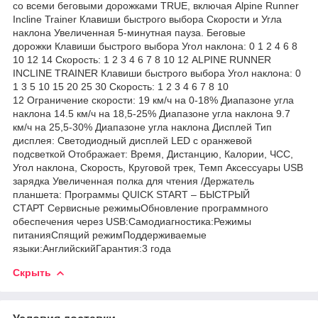
со всеми беговыми дорожками TRUE, включая Alpine Runner
Incline Trainer Клавиши быстрого выбора Скорости и Угла
наклона Увеличенная 5-минутная пауза. Беговые
дорожки Клавиши быстрого выбора Угол наклона: 0 1 2 4 6 8
10 12 14 Скорость: 1 2 3 4 6 7 8 10 12 ALPINE RUNNER
INCLINE TRAINER Клавиши быстрого выбора Угол наклона: 0
1 3 5 10 15 20 25 30 Скорость: 1 2 3 4 6 7 8 10
12 Ограничение скорости: 19 км/ч на 0-18% Диапазоне угла
наклона 14.5 км/ч на 18,5-25% Диапазоне угла наклона 9.7
км/ч на 25,5-30% Диапазоне угла наклона Дисплей Тип
дисплея: Светодиодный дисплей LED с оранжевой
подсветкой Отображает: Время, Дистанцию, Калории, ЧСС,
Угол наклона, Скорость, Круговой трек, Темп Аксессуары USB
зарядка Увеличенная полка для чтения /Держатель
планшета: Программы QUICK START – БЫСТРЫЙ
СТАРТ Сервисные режимыОбновление программного
обеспечения через USB:Самодиагностика:Режимы
питанияСпящий режимПоддерживаемые
языки:АнглийскийГарантия:3 года
Скрыть