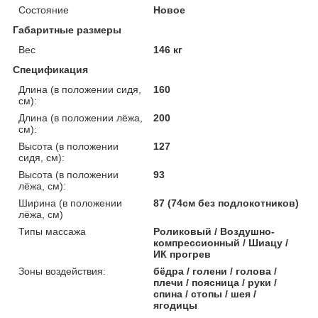
Состояние
Новое
Габаритные размеры
Вес
146 кг
Спецификация
Длина (в положении сидя,
160
см):
Длина (в положении лёжа,
200
см):
Высота (в положении
127
сидя, см):
Высота (в положении
93
лёжа, см):
Ширина (в положении
87 (74см без подлокотников)
лёжа, см)
Типы массажа
Роликовый / Воздушно-
компрессионный / Шиацу /
ИК прогрев
Зоны воздействия:
бёдра / голени / голова /
плечи / поясница / руки /
спина / стопы / шея /
ягодицы