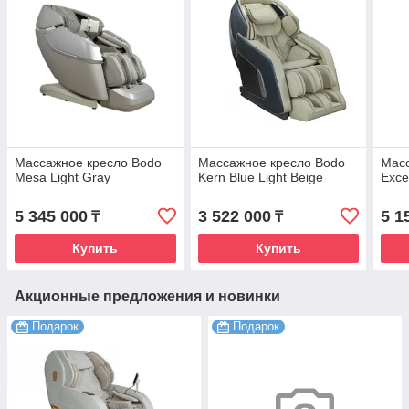
Массажное кресло Bodo
Массажное кресло Bodo
Масс
Mesa Light Gray
Kern Blue Light Beige
Exce
5 345 000
3 522 000
5 1
₸
₸
Купить
Купить
Акционные предложения и новинки
Подарок
Подарок