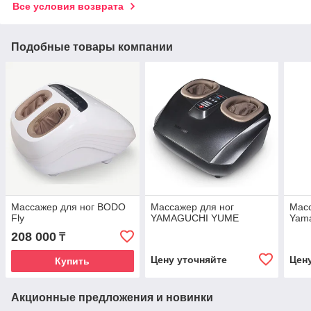
Все условия возврата
Подобные товары компании
Массажер для ног BODO
Массажер для ног
Масс
Fly
YAMAGUCHI YUME
Yama
208 000
₸
Цену уточняйте
Цен
Купить
Акционные предложения и новинки