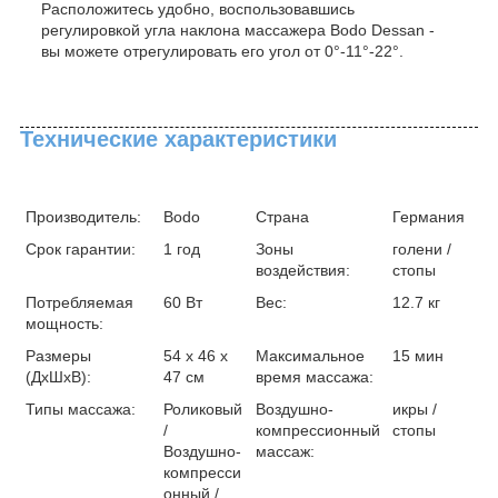
Расположитесь удобно, воспользовавшись
регулировкой угла наклона массажера Bodo Dessan -
вы можете отрегулировать его угол от 0°-11°-22°.
Технические характеристики
Производитель:
Bodo
Страна
Германия
Срок гарантии:
1 год
Зоны
голени /
воздействия:
стопы
Потребляемая
60 Вт
Вес:
12.7 кг
мощность:
Размеры
54 х 46 х
Максимальное
15 мин
(ДхШхВ):
47 см
время массажа:
Типы массажа:
Роликовый
Воздушно-
икры /
/
компрессионный
стопы
Воздушно-
массаж:
компресси
онный /