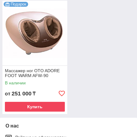
Подарок
Массажер ног OTO ADORE
FOOT WARM AFW-90
В наличии
251 000
от
₸
Купить
О нас