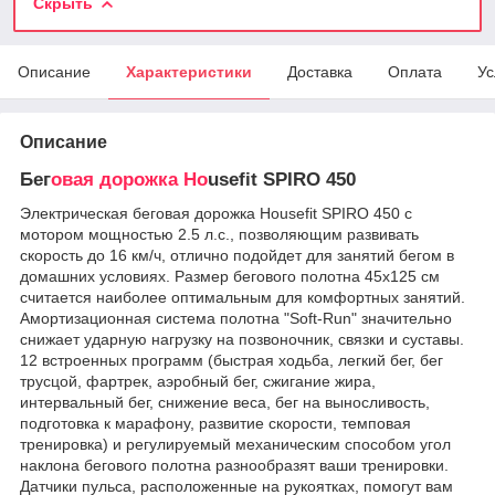
Скрыть
Описание
Характеристики
Доставка
Оплата
Ус
Описание
Бег
овая дорожка Ho
usefit SPIRO 450
Электрическая беговая дорожка Housefit SPIRO 450 с
мотором мощностью 2.5 л.с., позволяющим развивать
скорость до 16 км/ч, отлично подойдет для занятий бегом в
домашних условиях. Размер бегового полотна 45х125 см
считается наиболее оптимальным для комфортных занятий.
Амортизационная система полотна "Soft-Run" значительно
снижает ударную нагрузку на позвоночник, связки и суставы.
12 встроенных программ (быстрая ходьба, легкий бег, бег
трусцой, фартрек, аэробный бег, сжигание жира,
интервальный бег, снижение веса, бег на выносливость,
подготовка к марафону, развитие скорости, темповая
тренировка) и регулируемый механическим способом угол
наклона бегового полотна разнообразят ваши тренировки.
Датчики пульса, расположенные на рукоятках, помогут вам