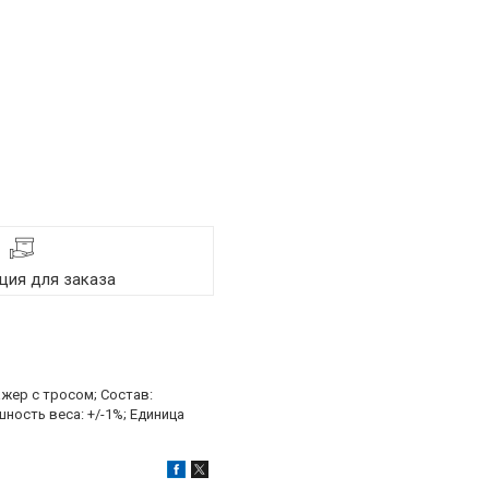
ия для заказа
ажер с тросом; Состав:
шность веса: +/-1%; Единица