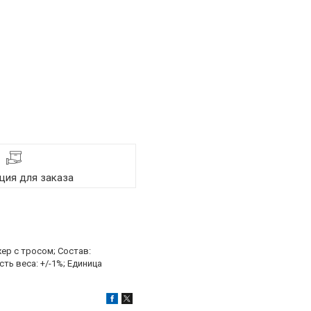
ия для заказа
ер с тросом; Состав:
ть веса: +/-1%; Единица