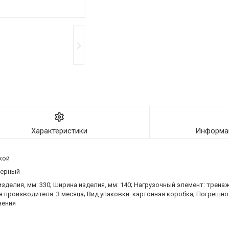
Характеристики
Информац
кой
Черный
зделия, мм: 330; Ширина изделия, мм: 140; Нагрузочный элемент: тренаж
ия производителя: 3 месяца; Вид упаковки: картонная коробка; Погрешнос
нения