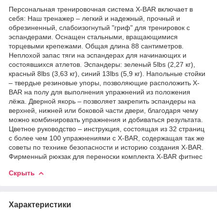
Персональная тренировочная система X-BAR включает в
себя: Наш тренажер – легкий и надежный, прочный и
обрезиненный, слабоизогнутый "гриф" для тренировок с
эспандерами. Оснащен стальными, вращающимися
торцевыми крепежами. Общая длина 88 сантиметров.
Неплохой запас тяги на эспандерах для начинающих и
состоявшихся атлетов. Эспандеры: зеленый 5lbs (2,27 кг),
красный 8lbs (3,63 кг), синий 13lbs (5,9 кг). Напольные стойки
– твердые резиновые упоры, позволяющие расположить X-
BAR на полу для выполнения упражнений из положения
лёжа. Дверной якорь – позволяет закрепить эспандеры на
верхней, нижней или боковой части двери, благодаря чему
можно комбинировать упражнения и добиваться результата.
Цветное руководство – инструкция, состоящая из 32 страниц
с более чем 100 упражнениями с X-BAR, содержащая так же
советы по технике безопасности и историю создания X-BAR.
Фирменный рюкзак для переноски комплекта X-BAR фитнес
Скрыть
Характеристики