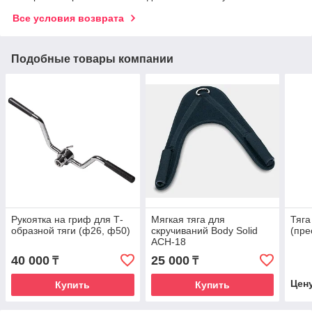
Все условия возврата
Подобные товары компании
Рукоятка на гриф для Т-
Мягкая тяга для
Тяга
образной тяги (ф26, ф50)
скручиваний Body Solid
(пре
ACH-18
40 000
25 000
₸
₸
Цен
Купить
Купить