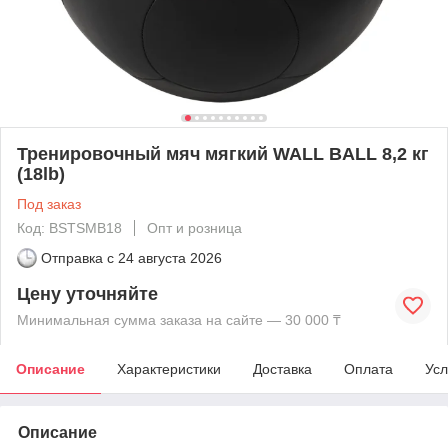
Тренировочный мяч мягкий WALL BALL 8,2 кг
(18lb)
Под заказ
Код: BSTSMB18
Опт и розница
Отправка с
24 августа 2026
Цену уточняйте
Минимальная сумма заказа на сайте — 30 000 ₸
Описание
Характеристики
Доставка
Оплата
Усл
Описание