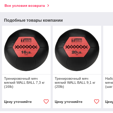
Все условия возврата
Подобные товары компании
Тренировочный мяч
Тренировочный мяч
Набо
мягкий WALL BALL 7,3 кг
мягкий WALL BALL 9,1 кг
мяче
(16lb)
(20lb)
(шаг
Цену уточняйте
Цену уточняйте
Цен