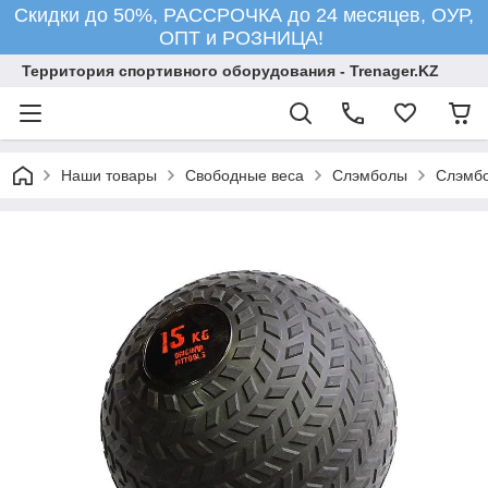
Скидки до 50%, РАССРОЧКА до 24 месяцев, ОУР,
ОПТ и РОЗНИЦА!
Территория спортивного оборудования - Trenager.KZ
Наши товары
Свободные веса
Слэмболы
Слэмбо