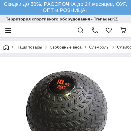
Скидки до 50%, РАССРОЧКА до 24 месяцев, ОУР,
ОПТ и РОЗНИЦА!
Территория спортивного оборудования - Trenager.KZ
Наши товары
Свободные веса
Слэмболы
Слэмбо