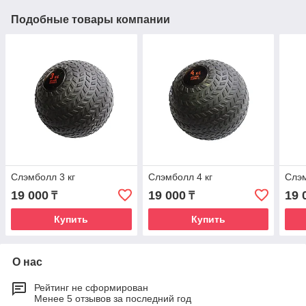
Подобные товары компании
Слэмболл 3 кг
Слэмболл 4 кг
Слэм
19 000
19 000
19 
₸
₸
Купить
Купить
О нас
Рейтинг не сформирован
Менее 5 отзывов за последний год