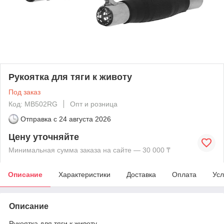
Рукоятка для тяги к животу
Под заказ
Код: MB502RG
Опт и розница
Отправка с
24 августа 2026
Цену уточняйте
Минимальная сумма заказа на сайте — 30 000 ₸
Описание
Характеристики
Доставка
Оплата
Усл
Описание
Рукоятка для тяги к животу