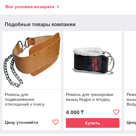
Все условия возврата
Подобные товары компании
Ремень для
Ремень для тренировки
Реме
подвешивания
мышц бедра и ягодиц
мышц
отягощений к поясу
Body
кожаный Body-Solid
4 000
₸
Цену уточняйте
Цен
Купить