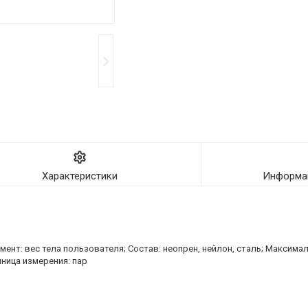
Характеристики
Информац
нт: вес тела пользователя; Состав: неопрен, нейлон, сталь; Максимальн
иница измерения: пар