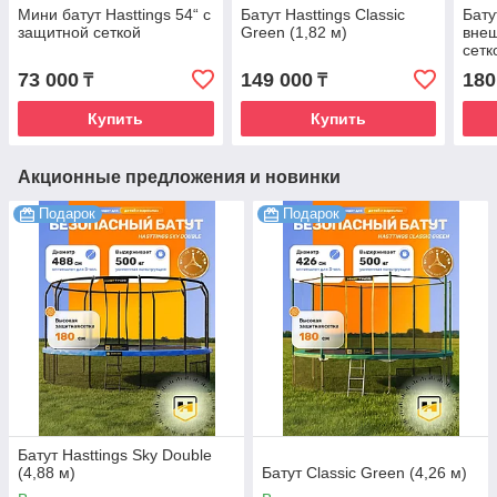
Мини батут Hasttings 54“ с
Батут Hasttings Classic
Бату
защитной сеткой
Green (1,82 м)
внеш
сетк
gree
73 000
149 000
180
₸
₸
Купить
Купить
Акционные предложения и новинки
Подарок
Подарок
Батут Hasttings Sky Double
(4,88 м)
Батут Classic Green (4,26 м)