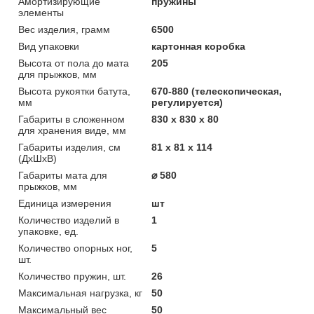
Амортизирующие
пружины
элементы
Вес изделия, грамм
6500
Вид упаковки
картонная коробка
Высота от пола до мата
205
для прыжков, мм
Высота рукоятки батута,
670-880 (телескопическая,
мм
регулируется)
Габариты в сложенном
830 x 830 x 80
для хранения виде, мм
Габариты изделия, см
81 x 81 x 114
(ДхШхВ)
Габариты мата для
⌀ 580
прыжков, мм
Единица измерения
шт
Количество изделий в
1
упаковке, ед.
Количество опорных ног,
5
шт.
Количество пружин, шт.
26
Максимальная нагрузка, кг
50
Максимальный вес
50