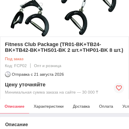
Fitness Club Package (TR01-BK+TB24-
BK+TB42-BK+THS01-BK 2 шт.+THP01-BK 8 шт.)
Под заказ
Код: FCP02
Опт и розница
Отправка с
21 августа 2026
Цену уточняйте
Минимальная сумма заказа на сайте — 30 000 ₸
Описание
Характеристики
Доставка
Оплата
Усл
Описание