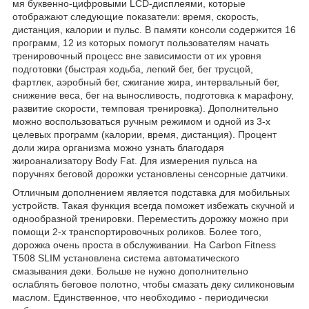
мя буквенно-цифровыми LCD-дисплеями, которые
отображают следующие показатели: время, скорость,
дистанция, калории и пульс. В памяти консоли содержится 16
программ, 12 из которых помогут пользователям начать
тренировочный процесс вне зависимости от их уровня
подготовки (быстрая ходьба, легкий бег, бег трусцой,
фартлек, аэробный бег, сжигание жира, интервальный бег,
снижение веса, бег на выносливость, подготовка к марафону,
развитие скорости, темповая тренировка). Дополнительно
можно воспользоваться ручным режимом и одной из 3-х
целевых программ (калории, время, дистанция). Процент
доли жира организма можно узнать благодаря
жироанализатору Body Fat. Для измерения пульса на
поручнях беговой дорожки установлены сенсорные датчики.
Отличным дополнением является подставка для мобильных
устройств. Такая функция всегда поможет избежать скучной и
однообразной тренировки. Переместить дорожку можно при
помощи 2-х транспортировочных роликов. Более того,
дорожка очень проста в обслуживании. На Carbon Fitness
T508 SLIM установлена система автоматического
смазывания деки. Больше не нужно дополнительно
ослаблять беговое полотно, чтобы смазать деку силиконовым
маслом. Единственное, что необходимо - периодически