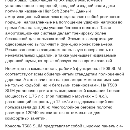
установленных в передней, средней и задней части деки
получила название HighSoft Zone™. Данный
амортизационный комплекс представляет собой резиновые
подушки, направленные на поглощение ударной нагрузки во
время бега на каждом участке бегового полотна. Такая
амортизационная система делает тренировку более
безопасной для пользователей. Элементы амортизации
одновременно выполняют и функцию ножек тренажера.
Резиновая основа защищает напольную поверхность от
нежелательных царапин, а также уменьшает издаваемые
дорожкой шумы, которые образуются во время занятий.
Несмотря на компактность, рабочий функционал T508 SLIM
соответствуют всем общепринятым стандартам полноценной
дорожки. А это значит, что на тренажере можно заниматься
не только ходьбой, но и беговыми тренировками. На T508
SLIM установлен двигатель американской компании Leeson
мощностью 1,75 л.с. (при пиковых нагрузках – 3 л.с.),
разгоняющий скорость до 12 км/ч и выдерживающий вес
пользователя до 100 кг. Многослойное беговое полотно
размером 120*40 см считается оптимальным для
комфортных занятий.
Консоль T508 SLIM представляет собой широкую панель с 4-