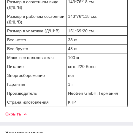
Размер в сложенном виде
143*76*18 см.
(Д*Ш*В)
Размер в рабочем состоянии
143*76*118 см.
(Д*Ш*В)
Размер в упаковке (Д*Ш*В)
151*69*20 см.
Вес нетто
38 кг.
Вес брутто
43 кг.
Макс. вес пользователя
100 кг.
Питание
сеть 220 Вольт
Энергосбережение
нет
Гарантия
1 г.
Производитель
Neotren GmbH, Германия
Страна изготовления
КНР
Скрыть