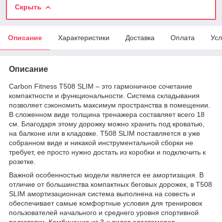
Скрыть
Описание
Характеристики
Доставка
Оплата
Усл
Описание
Carbon Fitness T508 SLIM – это гармоничное сочетание
компактности и функциональности. Система складывания
позволяет сэкономить максимум пространства в помещении.
В сложенном виде толщина тренажера составляет всего 18
см. Благодаря этому дорожку можно хранить под кроватью,
на балконе или в кладовке. T508 SLIM поставляется в уже
собранном виде и никакой инструментальной сборки не
требует, ее просто нужно достать из коробки и подключить к
розетке.
Важной особенностью модели является ее амортизация. В
отличие от большинства компактных беговых дорожек, в T508
SLIM амортизационная система выполнена на совесть и
обеспечивает самые комфортные условия для тренировок
пользователей начального и среднего уровня спортивной
подготовки. Комбинация из 3-х видов эластомеров,