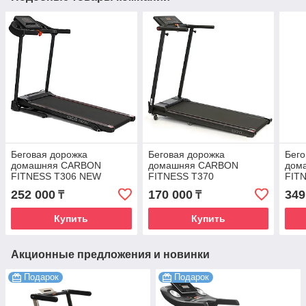
Беговая дорожка
Беговая дорожка
Бего
домашняя CARBON
домашняя CARBON
дом
FITNESS T306 NEW
FITNESS T370
FIT
252 000
170 000
349
₸
₸
Купить
Купить
Акционные предложения и новинки
Подарок
Подарок