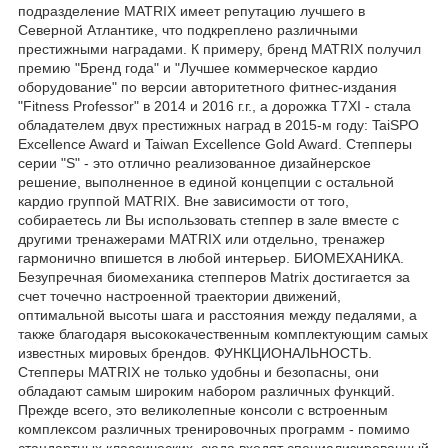
подразделение MATRIX имеет репутацию лучшего в
Северной Атлантике, что подкреплено различными
престижными наградами. К примеру, бренд MATRIX получил
премию "Бренд года" и "Лучшее коммерческое кардио
оборудование" по версии авторитетного фитнес-издания
"Fitness Professor" в 2014 и 2016 г.г., а дорожка T7XI - стала
обладателем двух престижных наград в 2015-м году: TaiSPO
Excellence Award и Taiwan Excellence Gold Award. Степперы
серии "S" - это отлично реализованное дизайнерское
решение, выполненное в единой концепции с остальной
кардио группой MATRIX. Вне зависимости от того,
собираетесь ли Вы использовать степпер в зале вместе с
другими тренажерами MATRIX или отдельно, тренажер
гармонично впишется в любой интерьер. БИОМЕХАНИКА.
Безупречная биомеханика степперов Matrix достигается за
счет точечно настроенной траектории движений,
оптимальной высоты шага и расстояния между педалями, а
также благодаря высококачественным комплектующим самых
известных мировых брендов. ФУНКЦИОНАЛЬНОСТЬ.
Степперы MATRIX не только удобны и безопасны, они
обладают самым широким набором различных функций.
Прежде всего, это великолепные консоли с встроенным
комплексом различных тренировочных программ - помимо
стандартных классических, сюда входят специализированный