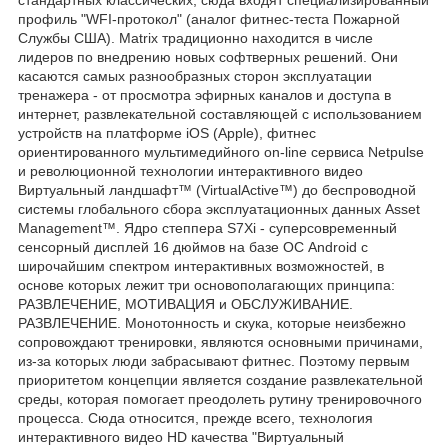
профиль "WFI-протокол" (аналог фитнес-теста Пожарной
Службы США). Matrix традиционно находится в числе
лидеров по внедрению новых софтверных решений. Они
касаются самых разнообразных сторон эксплуатации
тренажера - от просмотра эфирных каналов и доступа в
интернет, развлекательной составляющей с использованием
устройств на платформе iOS (Apple), фитнес
ориентированного мультимедийного on-line сервиса Netpulse
и революционной технологии интерактивного видео
Виртуальный ландшафт™ (VirtualActive™) до беспроводной
системы глобального сбора эксплуатационных данных Asset
Management™. Ядро степпера S7Xi - суперсовременный
сенсорный дисплей 16 дюймов на базе ОС Android с
широчайшим спектром интерактивных возможностей, в
основе которых лежит три основополагающих принципа:
РАЗВЛЕЧЕНИЕ, МОТИВАЦИЯ и ОБСЛУЖИВАНИЕ.
РАЗВЛЕЧЕНИЕ. Монотонность и скука, которые неизбежно
сопровождают тренировки, являются основными причинами,
из-за которых люди забрасывают фитнес. Поэтому первым
приоритетом концепции является создание развлекательной
среды, которая помогает преодолеть рутину тренировочного
процесса. Сюда относится, прежде всего, технология
интерактивного видео HD качества "Виртуальный