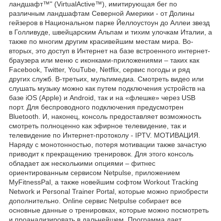
ландшафт™" (VirtualActive™), имитирующая бег по
различным ландшафтам Северной Америки - от Долины
гейзеров в Национальном парке Йеллоустоун до Аллеи звезд
в Голливуде, швейцарским Альпам и тихим улочкам Италии, а
также по многим другим красивейшим местам мира. Во-
вторых, это доступ в Интернет на базе встроенного интернет-
браузера или меню с иконками-приложениями – таких как
Facebook, Twitter, YouTube, Netflix, сервис погоды и ряд
других служб. В-третьих, мультимедиа. Смотреть видео или
слушать музыку можно как путем подключения устройств на
базе iOS (Apple) и Android, так и на «флешке» через USB
порт. Для беспроводного подключения предусмотрен
Bluetooth. И, наконец, консоль предоставляет возможность
смотреть полноценно как эфирное телевидение, так и
телевидение по Интернет-протоколу - IPTV. МОТИВАЦИЯ.
Наряду с монотонностью, потеря мотивации также зачастую
приводит к прекращению тренировок. Для этого консоль
обладает аж несколькими опциями – фитнес
ориентированным сервисом Netpulse, приложением
MyFitnessPal, а также новейшим софтом Workout Tracking
Network и Personal Trainer Portal, которые можно приобрести
дополнительно. Online сервис Netpulse собирает все
основные данные о тренировках, которые можно посмотреть
и проанализировать в дальнейшем. Программа дает