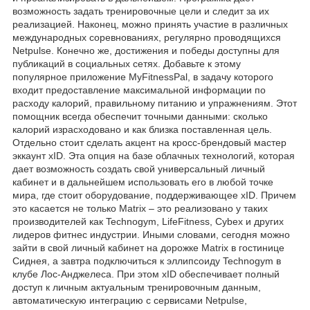
возможность задать тренировочные цели и следит за их
реализацией. Наконец, можно принять участие в различных
международных соревнованиях, регулярно проводящихся
Netpulse. Конечно же, достижения и победы доступны для
публикаций в социальных сетях. Добавьте к этому
популярное приложение MyFitnessPal, в задачу которого
входит предоставление максимальной информации по
расходу калорий, правильному питанию и упражнениям. Этот
помощник всегда обеспечит точными данными: сколько
калорий израсходовано и как близка поставленная цель.
Отдельно стоит сделать акцент на кросс-брендовый мастер
эккаунт xID. Эта опция на базе облачных технологий, которая
дает возможность создать свой универсальный личный
кабинет и в дальнейшем использовать его в любой точке
мира, где стоит оборудование, поддерживающее xID. Причем
это касается не только Matrix – это реализовано у таких
производителей как Technogym, LifeFitness, Cybex и других
лидеров фитнес индустрии. Иными словами, сегодня можно
зайти в свой личный кабинет на дорожке Matrix в гостинице
Сиднея, а завтра подключиться к эллипсоиду Technogym в
клубе Лос-Анджелеса. При этом xID обеспечивает полный
доступ к личным актуальным тренировочным данным,
автоматическую интеграцию с сервисами Netpulse,