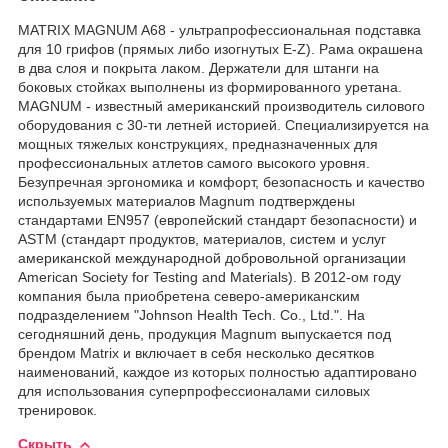
MATRIX MAGNUM A68 - ультрапрофессиональная подставка
для 10 грифов (прямых либо изогнутых E-Z). Рама окрашена
в два слоя и покрыта лаком. Держатели для штанги на
боковых стойках выполнены из формированного уретана.
MAGNUM - известный американский производитель силового
оборудования с 30-ти летней историей. Специализируется на
мощных тяжелых конструкциях, предназначенных для
профессиональных атлетов самого высокого уровня.
Безупречная эргономика и комфорт, безопасность и качество
используемых материалов Magnum подтверждены
стандартами EN957 (европейский стандарт безопасности) и
ASTM (стандарт продуктов, материалов, систем и услуг
американской международной добровольной организации
American Society for Testing and Materials). В 2012-ом году
компания была приобретена северо-американским
подразделением "Johnson Health Tech. Co., Ltd.". На
сегодняшний день, продукция Magnum выпускается под
брендом Matrix и включает в себя несколько десятков
наименований, каждое из которых полностью адаптировано
для использования суперпрофессионалами силовых
тренировок.
Скрыть