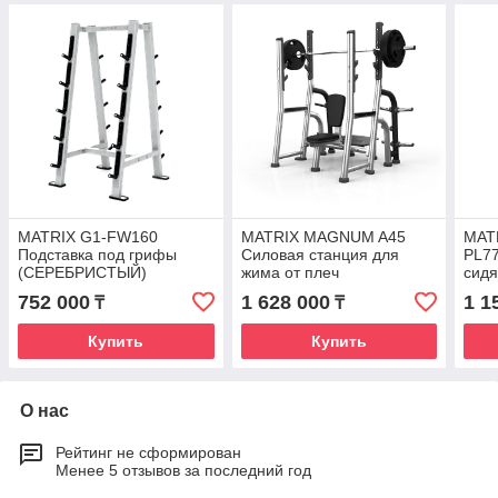
MATRIX G1-FW160
MATRIX MAGNUM A45
MAT
Подставка под грифы
Силовая станция для
PL7
(СЕРЕБРИСТЫЙ)
жима от плеч
сид
(СЕРЕБРИСТЫЙ)
752 000
1 628 000
1 1
₸
₸
Купить
Купить
О нас
Рейтинг не сформирован
Менее 5 отзывов за последний год