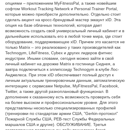
опциями – приложением MyFitnessPal, а также новейшим
софтом Workout Tracking Network и Personal Trainer Portal,
которые можно приобрести дополнительно. Отдельно стоит
сделать акцент на кросс-брендовый мастер эккаунт xID. Эта
опция на базе облачных технологий, которая дает
возможность создать свой универсальный личный кабинет и в
дальнейшем использовать его в любой точке мира, где стоит
оборудование, поддерживающее xID. Причем это касается не
только Matrix – это реализовано у таких производителей как
Technogym, LifeFitness, Cybex и других лидеров фитнес
индустрии. Иными словами, сегодня можно зайти в свой
личный кабинет на дорожке Matrix в гостинице Сиднея, а
завтра подключиться к эллипсоиду Technogym в клубе Лос-
Анджелеса. При этом xID обеспечивает полный доступ к
личным актуальным тренировочным данным, автоматическую
интеграцию с сервисами Netpulse, MyFitnessPal, Facebook,
Twitter, а также другой разноплановый функционал. В
дополнение к сказанному есть возможность проверить себя
на более высоком и профессиональном уровне. Для этого
представлены несколько специализированных профилей
(тренировки по стандартам армии США, "Gerkin-протокол"
Пожарной Службы США, PEB-тест Службы Федеральных
маршалов США и другие). ОБСЛУЖИВАНИЕ. Третья
составляющая построена он-лайн технологии Asset