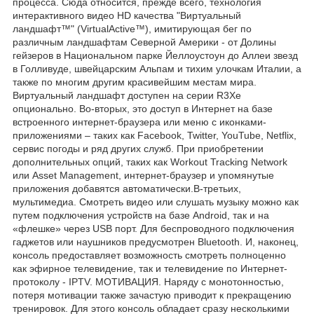
процесса. Сюда относится, прежде всего, технология
интерактивного видео HD качества "Виртуальный
ландшафт™" (VirtualActive™), имитирующая бег по
различным ландшафтам Северной Америки - от Долины
гейзеров в Национальном парке Йеллоустоун до Аллеи звезд
в Голливуде, швейцарским Альпам и тихим улочкам Италии, а
также по многим другим красивейшим местам мира.
Виртуальный ландшафт доступен на серии R3Xe
опционально. Во-вторых, это доступ в Интернет на базе
встроенного интернет-браузера или меню с иконками-
приложениями – таких как Facebook, Twitter, YouTube, Netflix,
сервис погоды и ряд других служб. При приобретении
дополнительных опций, таких как Workout Tracking Network
или Asset Management, интернет-браузер и упомянутые
приложения добавятся автоматически.В-третьих,
мультимедиа. Смотреть видео или слушать музыку можно как
путем подключения устройств на базе Android, так и на
«флешке» через USB порт. Для беспроводного подключения
гаджетов или наушников предусмотрен Bluetooth. И, наконец,
консоль предоставляет возможность смотреть полноценно
как эфирное телевидение, так и телевидение по Интернет-
протоколу - IPTV. МОТИВАЦИЯ. Наряду с монотонностью,
потеря мотивации также зачастую приводит к прекращению
тренировок. Для этого консоль обладает сразу несколькими