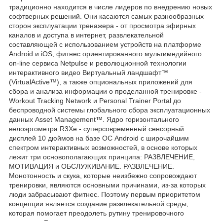
традиционно находится в числе лидеров по внедрению новых
софтверных решений. Они касаются самых разнообразных
сторон эксплуатации тренажера - от просмотра эфирных
каналов и доступа в интернет, развлекательной
составляющей с использованием устройств на платформе
Android и iOS, фитнес ориентированного мультимедийного
on-line сервиса Netpulse и революционной технологии
интерактивного видео Виртуальный ландшафт™
(VirtualActive™), а также опциональных приложений для
сбора и анализа информации о проделанной тренировке -
Workout Tracking Network и Personal Trainer Portal до
беспроводной системы глобального сбора эксплуатационных
данных Asset Management™. Ядро горизонтального
велоэргометра R3Xe - суперсовременный сенсорный
дисплей 10 дюймов на базе ОС Android с широчайшим
спектром интерактивных возможностей, в основе которых
лежит три основополагающих принципа: РАЗВЛЕЧЕНИЕ,
МОТИВАЦИЯ и ОБСЛУЖИВАНИЕ. РАЗВЛЕЧЕНИЕ.
Монотонность и скука, которые неизбежно сопровождают
тренировки, являются основными причинами, из-за которых
люди забрасывают фитнес. Поэтому первым приоритетом
концепции является создание развлекательной среды,
которая помогает преодолеть рутину тренировочного