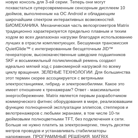
новую консоль для 3-ей серии. Теперь они могут
похвастаться суперсовременным сенсорным дисплеем 10
дюймов, выполненным на ОС Android и обладающим
широчайшим спектром интерактивных возможностей.
БИОМЕХАНИКА. Механическая часть велоэргометров Matrix
традиционно характеризуется предельно плавным и тихим
ходом во всех диапазонах нагрузки благодаря использованию
лучших в отрасли комплектующих. Бесшумная трансмиссия
QuietGlide™ с интегрированным беcщеточным JID™
генератором, высококачественные шведские подшипников
SKF и восьмижильный поликлиновый ремень создают
идеально мягкий ход с равномерной нагрузкой по всему
циклу вращения. ЗЕЛЕНЫЕ ТЕХНОЛОГИИ. Для большинства
этот термин скорее ассоциируется с ветряными
электростанциями, гибрид- и электромобилями. Какое это
имеет отношение к тренажерам? Ответ - максимальное
энергосбережение. Matrix является первым разработчиком
коммерческого фитнес оборудования в мире, реализовавшим
функцию полноценной эксплуатации эллипсов, степперов и
велотренажеров с любыми экранами, в том числе 10-ти
дюймовыми полноцветными TFT, без подключения к сети.
Больше не нужно платить за электроэнергию, тянуть десятки
метров проводов и устанавливать стабилизаторы
напряжения. ПРОГРАММНЫЕ РЕШЕНИЯ. MATRIX