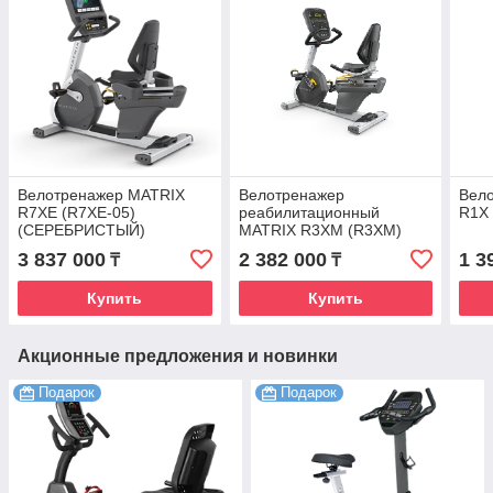
Велотренажер MATRIX
Велотренажер
Вел
R7XE (R7XE-05)
реабилитационный
R1X
(СЕРЕБРИСТЫЙ)
MATRIX R3XM (R3XM)
3 837 000
2 382 000
1 3
₸
₸
Купить
Купить
Акционные предложения и новинки
Подарок
Подарок