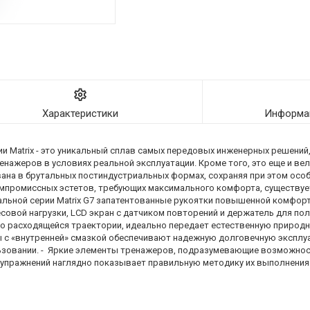
Характеристики
Информац
и Matrix - это уникальный сплав самых передовых инженерных решений
енажеров в условиях реальной эксплуатации. Кроме того, это еще и в
ована в брутальных постиндустриальных формах, сохраняя при этом осо
мпромиссных эстетов, требующих максимального комфорта, существуе
ьной серии Matrix G7 запатентованные рукоятки повышенной комфортнос
совой нагрузки, LCD экран с датчиком повторений и держатель для по
о расходящейся траектории, идеально передает естественную природну
 с «внутренней» смазкой обеспечивают надежную долговечную эксплу
ьзовании. - Яркие элементы тренажеров, подразумевающие возможност
 упражнений наглядно показывает правильную методику их выполнения