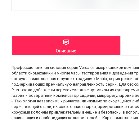
Описание
Профессиональная силовая серия Versa от американской компани
области биомеханики и многие часы тестирования и доведения тр
продукт - выполненная в лучших традициях Matrix, серия реализ
подчеркивающих премиальную направленность серии. Для беско
Plus - сюда добавлены перекочевавшие прямиком из суперпремиал
газовый возвратный компенсатор сидения, микрорегулировка ве
- Технология независимых рычагов, движимых по сходящейся либ
нержавеющей стали, высокоточная сварка, армированные тросы
кожухами колонны привлекательны внешне и безопасны в испол
начинающих и слабовидящих пользователей. - Карта выполнения