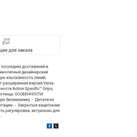
ия для заказа
, последних достижений в
еликолепный дизайнерский
бую изысканность линий,
т расширенная версия Versa
ти Action Specific™ Grips,
лотенца. ОСОБЕННОСТИ:
ю биомеханику. - Детали из
атацию. - Закрытые защитными
ь регулировки, актуальны для
.