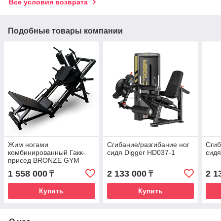
Все условия возврата
Подобные товары компании
Жим ногами
Сгибание/разгибание ног
Сгиб
комбинированный Гакк-
сидя Digger HD037-1
сидя
присед BRONZE GYM
PARTNER BGR-817
1 558 000
2 133 000
2 1
₸
₸
Купить
Купить