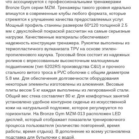
что ассоциируется с профессиональными тренажерами
Bronze Gym серии MZM. Тренажеры такого уровня идеально
впишутся в современные клубы любого формата, которые
стремятся к улучшению качества предоставляемых услуг.
Мощный профиль станины размером 60*120 толщиной 2.5
мм с двухслойной покраской рассчитан на самые серьезные
нагрузки. Качественные материалы обеспечивают
надежность конструкции тренажера. Рукоятки выполнены из
термопластичного вулканизата TPV на основе этилен-
пропиленового каучука. Тросовый блок состоит из надежных
роликов с впрессованным высокоточным малошумным
подшипником (тип 6202RS производства С&U) и прочного
стального витого троса в PVC оболочке с общим диаметром
5.8 мм. Для обеспечения долговечности оборудования
некоторые элементы изготовлены из алюминия. Весовые
плиты весом 5 кг каждая выполнены из легированной стали.
Общий вес стека составляет 80 кг. Для комфортных занятий
установлено удобное контурное сиденье из искусственной
кожи на натуральной подложке, которое регулируется по
горизонтали. На Bronze Gym MZM-013 расположен LED
дисплей, который отображает показатели тренировочного
процесса пользователя (количество повторений, время
работы, время отдыха). В дополнение ко всему установлена
подставка для бутылочки с водой.