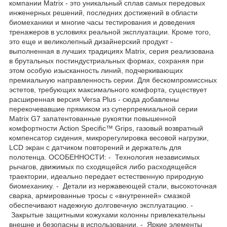
компании Matrix - это уникальный сплав самых передовых
инженерных решений, последних достижений в области
биомеханики и многие часы тестирования и доведения
тренажеров в условиях реальной эксплуатации. Кроме того,
это еще и великолепный дизайнерский продукт -
выполненная в лучших традициях Matrix, серия реализована
в брутальных постиндустриальных формах, сохраняя при
этом особую изысканность линий, подчеркивающих
премиальную направленность серии. Для бескомпромиссных
эстетов, требующих максимального комфорта, существует
расширенная версия Versa Plus - сюда добавлены
перекочевавшие прямиком из суперпремиальной серии
Matrix G7 запатентованные рукоятки повышенной
комфортности Action Specific™ Grips, газовый возвратный
компенсатор сидения, микрорегулировка весовой нагрузки,
LCD экран с датчиком повторений и держатель для
полотенца. ОСОБЕННОСТИ: - Технология независимых
рычагов, движимых по сходящейся либо расходящейся
траектории, идеально передает естественную природную
биомеханику. - Детали из нержавеющей стали, высокоточная
сварка, армированные тросы с «внутренней» смазкой
обеспечивают надежную долговечную эксплуатацию. -
Закрытые защитными кожухами колонны привлекательны
внешне и безопасны в использовании. - Яркие элементы