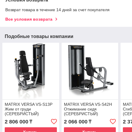
Возврат товара в течение 14 дней за счет покупателя
Все условия возврата
Подобные товары компании
MATRIX VERSA VS-S13P
MATRIX VERSA VS-S42H
MAT
Жим от груди
Отжимание сидя
Сгиб
(СЕРЕБРИСТЫЙ)
(СЕРЕБРИСТЫЙ)
(СЕ
2 806 000
2 066 000
2 3
₸
₸