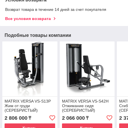
Возврат товара в течение 14 дней за счет покупателя
Все условия возврата
Подобные товары компании
MATRIX VERSA VS-S13P
MATRIX VERSA VS-S42H
MAT
Жим от груди
Отжимание сидя
Сгиб
(СЕРЕБРИСТЫЙ)
(СЕРЕБРИСТЫЙ)
(СЕ
2 806 000
2 066 000
2 3
₸
₸