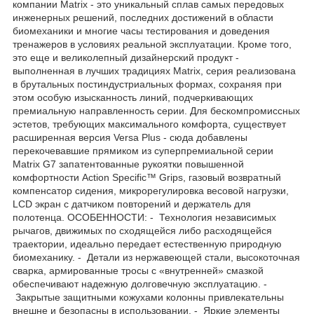
компании Matrix - это уникальный сплав самых передовых
инженерных решений, последних достижений в области
биомеханики и многие часы тестирования и доведения
тренажеров в условиях реальной эксплуатации. Кроме того,
это еще и великолепный дизайнерский продукт -
выполненная в лучших традициях Matrix, серия реализована
в брутальных постиндустриальных формах, сохраняя при
этом особую изысканность линий, подчеркивающих
премиальную направленность серии. Для бескомпромиссных
эстетов, требующих максимального комфорта, существует
расширенная версия Versa Plus - сюда добавлены
перекочевавшие прямиком из суперпремиальной серии
Matrix G7 запатентованные рукоятки повышенной
комфортности Action Specific™ Grips, газовый возвратный
компенсатор сидения, микрорегулировка весовой нагрузки,
LCD экран с датчиком повторений и держатель для
полотенца. ОСОБЕННОСТИ: - Технология независимых
рычагов, движимых по сходящейся либо расходящейся
траектории, идеально передает естественную природную
биомеханику. - Детали из нержавеющей стали, высокоточная
сварка, армированные тросы с «внутренней» смазкой
обеспечивают надежную долговечную эксплуатацию. -
Закрытые защитными кожухами колонны привлекательны
внешне и безопасны в использовании. - Яркие элементы