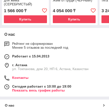
для жима
Жим от груди (ЧЁРНЫЙ)
тяг
(СЕРЕБРИСТЫЙ)
1 566 000
4 054 000
3 2
₸
₸
Купить
Купить
О нас
Рейтинг не сформирован
Менее 5 отзывов за последний год
Работает с 15.04.2013
г. Астана
ул. Токпанова, дом 20, НП 6, Астана, Казахстан
Контакты
Сегодня работает с 10:00 до 19:00
Показать весь график работы
О нас