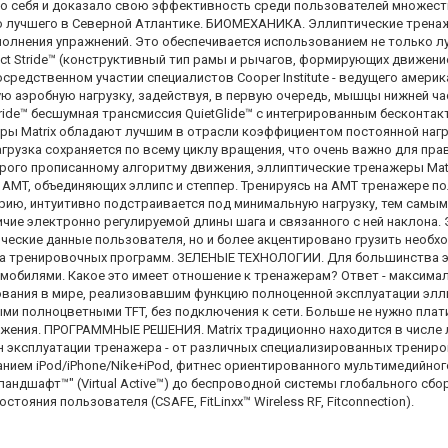
о себя и доказало свою эффективность среди пользователей множест
ию лучшего в Северной Атлантике. БИОМЕХАНИКА. Эллиптические трена
олнения упражнений. Это обеспечивается использованием не только л
fect Stride™ (конструктивный тип рамы и рычагов, формирующих движен
редственном участии специалистов Cooper Institute - ведущего америк
 аэробную нагрузку, задействуя, в первую очередь, мышцы нижней част
tride™ бесшумная трансмиссия QuietGlide™ с интегрированным бесконтак
ры Matrix обладают лучшим в отрасли коэффициентом постоянной нагр
 нагрузка сохраняется по всему циклу вращения, что очень важно для п
трого прописанному алгоритму движения, эллиптические тренажеры Mat
а AMT, объединяющих эллипс и степпер. Тренируясь на AMT тренажере п
ию, интуитивно подстраивается под минимальную нагрузку, тем самым
аличие электронно регулируемой длины шага и связанного с ней наклона.
еские данные пользователя, но и более акцентировано грузить необх
та тренировочных программ. ЗЕЛЕНЫЕ ТЕХНОЛОГИИ. Для большинства э
мобилями. Какое это имеет отношение к тренажерам? Ответ - максимал
ания в мире, реализовавшим функцию полноценной эксплуатации элли
и полноцветными TFT, без подключения к сети. Больше не нужно плати
жения. ПРОГРАММНЫЕ РЕШЕНИЯ. Matrix традиционно находится в числе
 эксплуатации тренажера - от различных специализированных трениро
ием iPod/iPhone/Nike+iPod, фитнес ориентированного мультимедийного 
андшафт™" (Virtual Active™) до беспроводной системы глобального сб
ояния пользователя (CSAFE, FitLinxx™ Wireless RF, Fitconnection).