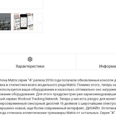
Характеристики
Информац
на Matrix серии "A" релиза 2016 года получили обновленные консоли для
на в стилистике всего модельного ряда Matrix. Помимо этого, теперь н
спользуется ваше оборудование и насколько оптимально оно загружено
овании оборудования. Для этого предусмотрен уже зарекомендовавший
й сервис Workout Tracking Network. Теперь у них есть ресурс для мони
 суперсовременный сенсорный дисплей 16 дюймов с широчайшим спектр
вершенно новый, еще более современный интерфейс. ДИЗАЙН. Эстетика,
да отличала эллиптические тренажеры Matrix от остальных. Серия "A" от