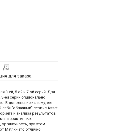
ия для заказа
 3-ей, 5-ой и 7-ой серий. Для
а 3-ей серии опционально
. В дополнение к этому, вы
 себя "облачный" сервис Asset
торинга и анализа результатов
ом интерактивных
 органичность, при этом
 Matrix - это отлично