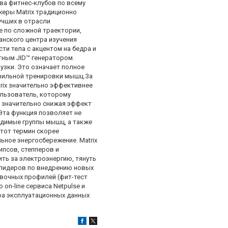
ва фитнес-клубов по всему
жеры Matrix традиционно
учших в отрасли
ие по сложной траектории,
анского центра изучения
и тела с акцентом на бедра и
тным JID™ генератором.
узки. Это означает полное
равильной тренировки мышц.За
rix значительно эффективнее
ользователь, которому
 значительно снижая эффект
 Эта функция позволяет не
одимые группы мышц, а также
тот термин скорее
ьное энергосбережение. Matrix
псов, степперов и
ть за электроэнергию, тянуть
 лидеров по внедрению новых
вочных профилей (фит-тест
on-line сервиса Netpulse и
ора эксплуатационных данных