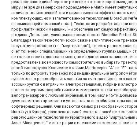
реализованное дизайнерское решение, которое зарекомендовал
миру. Не зря дизайнерское подразделение Matrix имеет репутац
отличает великолепный ход и самая высокая эффективность вып
комплектующих, но и запатентованной технологией Bioradius Per
напоминающей ломанный овал). Технология разработана при непос
профилактической медицины - и обеспечивает самую эффективную
ягодицы. Дополняет уникальные возможности Bioradius Perfect S
Благодаря такой технологической связке эллиптические тренаже
отсутствие провалов (т.н. "мертвых зон"), то есть равномерная
счет точечной специализации на определенных группах мышц и с
не только своих одноклассников, но и адаптивных эллипсов тип
предоставлена возможность самостоятельно выбирать траектор
аэробных нагрузок.Ключевое отличие Matrix серии "А" от "Е" - н
только подстроить тренажер под индивидуальные антропометрич
существенно разнообразить занятия за счет расширенного паке
ассоциируется с ветряными электростанциями, гибрид- и электро
является первым разработчиком коммерческого фитнес оборудов
велотренажеров с любыми экранами, в том числе 15-ти дюймовым
десятки метров проводов и устанавливать стабилизаторы напря
софтверных решений. Они касаются самых разнообразных сторон
Института Купера), развлекательной составляющей с использован
революционной технологии интерактивного видео "Виртуальный л
Asset Management™ и интеграции с внешними системами анализа сост