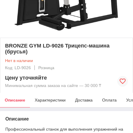
BRONZE GYM LD-9026 Трицепс-машина
(брусья)
Нет в наличии
Код: LD-9026
Розница
Цену уточняйте
Минимальная сумма заказа на сайте — 30 000 ₸
Описание
Характеристики
Доставка
Оплата
Усл
Описание
Профессиональный станок для выполнения упражнений на